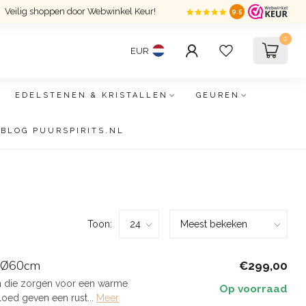
Veilig shoppen door Webwinkel Keur!
9.5
0
EUR
EDELSTENEN & KRISTALLEN
GEUREN
BLOG PUURSPIRITS.NL
Toon:
e Ø60cm
€299,00
n die zorgen voor een warme
Op voorraad
oed geven een rust...
Meer