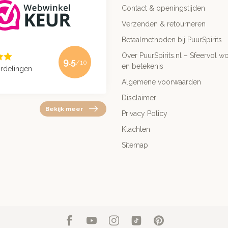
Contact & openingstijden
Verzenden & retourneren
Betaalmethoden bij PuurSpirits
Over PuurSpirits.nl – Sfeervol wo
9.5
/10
en betekenis
rdelingen
Algemene voorwaarden
Disclaimer
Bekijk meer
Privacy Policy
Klachten
Sitemap