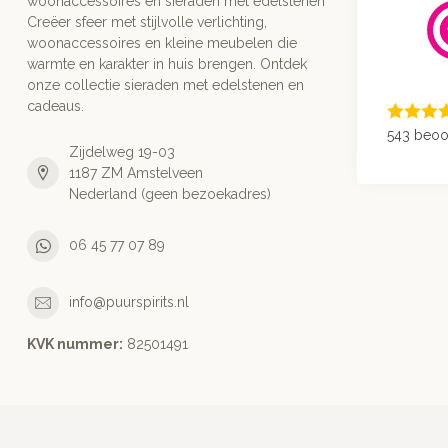
woonaccessoires en sieraden met edelstenen
Creëer sfeer met stijlvolle verlichting,
woonaccessoires en kleine meubelen die
warmte en karakter in huis brengen. Ontdek
onze collectie sieraden met edelstenen en
cadeaus.
543 beoo
Zijdelweg 19-03
1187 ZM Amstelveen
Nederland (geen bezoekadres)
06 45 77 07 89
info@puurspirits.nl
KVK nummer:
82501491