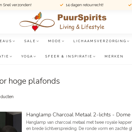
en Snel verzonden!
14 dagen retourrecht!
EAUS
SALE
MODE
LICHAAMSVERZORGING
ATIE
YOGA
SFEER & INSPIRATIE
MERKEN
or hoge plafonds
ducten
Hanglamp Charcoal Metaal 2-lichts - Dom
Hanglamp van charcoal metaal met twee royale kappe
en brede lichtverspreiding. De ronde vorm en zachte gl