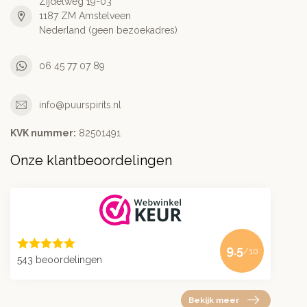
Zijdelweg 19-03
1187 ZM Amstelveen
Nederland (geen bezoekadres)
06 45 77 07 89
info@puurspirits.nl
KVK nummer:
82501491
Onze klantbeoordelingen
9.5
/10
543 beoordelingen
Bekijk meer