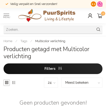
Veilig verpakt en Snel verzonden!
14 dagen r
9.5
0
MENU
Home
/
Tags
/
Multicolor verlichting
Producten getagd met Multicolor
verlichting
Filters
Geen producten gevonden!