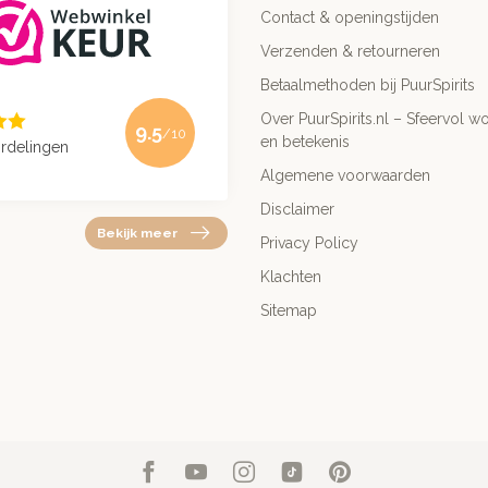
Contact & openingstijden
Verzenden & retourneren
Betaalmethoden bij PuurSpirits
Over PuurSpirits.nl – Sfeervol wo
9.5
/10
en betekenis
rdelingen
Algemene voorwaarden
Disclaimer
Bekijk meer
Privacy Policy
Klachten
Sitemap