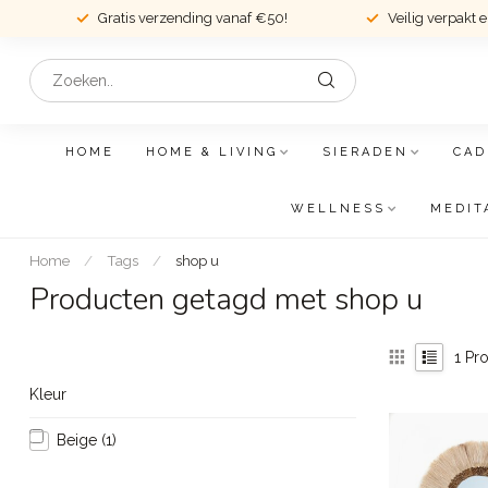
Gratis verzending vanaf €50!
Veilig verpakt 
HOME
HOME & LIVING
SIERADEN
CAD
WELLNESS
MEDIT
Home
/
Tags
/
shop u
Producten getagd met shop u
1
Pro
Kleur
Beige
(1)