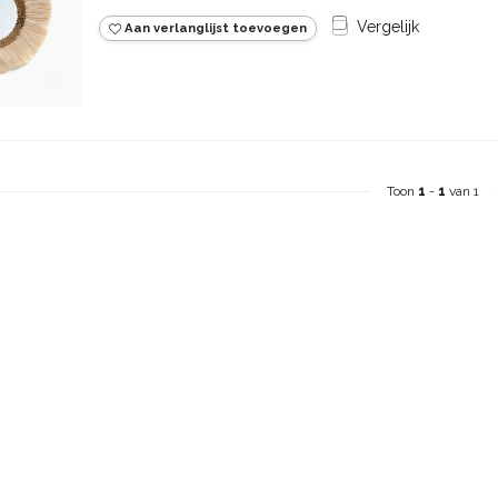
Vergelijk
Aan verlanglijst toevoegen
Toon
1
-
1
van 1