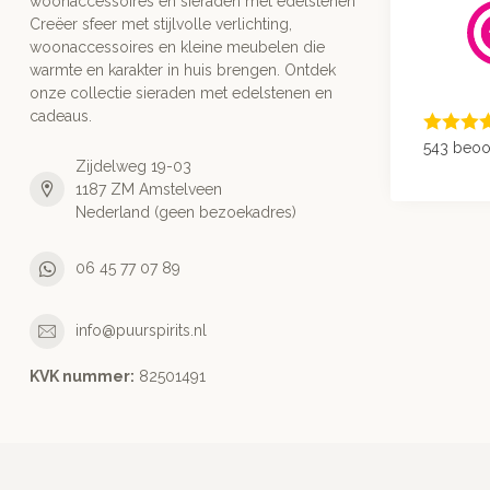
woonaccessoires en sieraden met edelstenen
Creëer sfeer met stijlvolle verlichting,
woonaccessoires en kleine meubelen die
warmte en karakter in huis brengen. Ontdek
onze collectie sieraden met edelstenen en
cadeaus.
543 beoo
Zijdelweg 19-03
1187 ZM Amstelveen
Nederland (geen bezoekadres)
06 45 77 07 89
info@puurspirits.nl
KVK nummer:
82501491