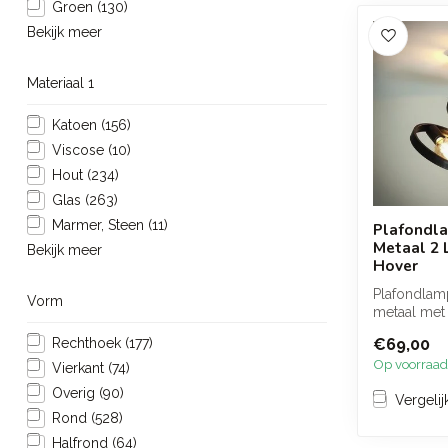
Groen
(130)
Bekijk meer
Materiaal 1
Katoen
(156)
Viscose
(10)
Hout
(234)
Glas
(263)
Marmer, Steen
(11)
Plafondl
Metaal 2 
Bekijk meer
Hover
Plafondlam
Vorm
metaal met 
lichtbronne
€69,00
Rechthoek
(177)
metalen ...
Op voorraad
Vierkant
(74)
Overig
(90)
Vergelij
Rond
(528)
Halfrond
(64)