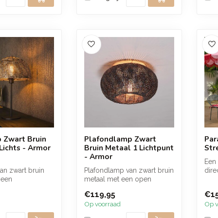
 Zwart Bruin
Plafondlamp Zwart
Par
Lichts - Armor
Bruin Metaal 1 Lichtpunt
Str
- Armor
Een 
an zwart bruin
Plafondlamp van zwart bruin
dire
 een
metaal met een open
toev
te burned finish
patroon dat zorgt voor een
€119,95
€15
we...
warm ...
Op voorraad
Op v