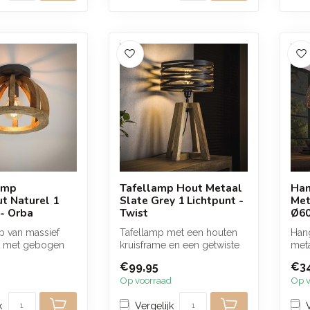
amp
Tafellamp Hout Metaal
Han
t Naturel 1
Slate Grey 1 Lichtpunt -
Met
 - Orba
Twist
Ø6
p van massief
Tafellamp met een houten
Han
 met gebogen
kruisframe en een getwiste
meta
 zorgen voor een
kap van metaal in slate
die
€99,95
€3
grey...
e...
Op voorraad
Op v
k
Vergelijk