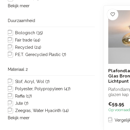
Bekijk meer
Duurzaamheid
Biologisch
(35)
Fair trade
(44)
Recycled
(24)
P.E.T. Gerecycled Plastic
(7)
Materiaal 2
Plafondl
Glas Bron
Lichtpunt 
Stof, Acryl, Wol
(7)
Polyester, Polypropyleen
(47)
Plafondlam
glazen kap
Raffia
(17)
glas en een
Jute
(7)
€59,95
metalen...
Op voorraad
Zeegras, Water Hyacinth
(14)
Bekijk meer
Vergelij