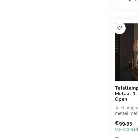
Tafellamp
Metaal 1-
Open
Tafellamp v
metaal met
handgemaak
€99,95
en open ge
Op voorraad