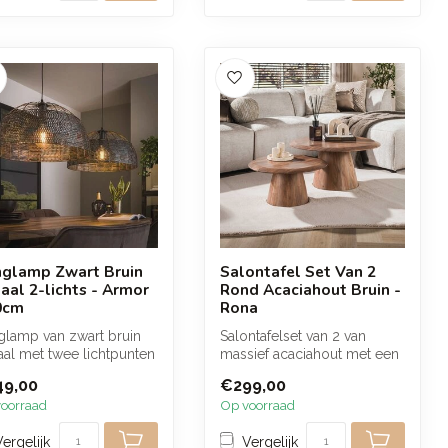
glamp Zwart Bruin
Salontafel Set Van 2
aal 2-lichts - Armor
Rond Acaciahout Bruin -
0cm
Rona
glamp van zwart bruin
Salontafelset van 2 van
al met twee lichtpunten
massief acaciahout met een
 zorgen voor een warme
warme bruine afwerking. De
49,00
€299,00
ro...
oorraad
Op voorraad
Vergelijk
Vergelijk