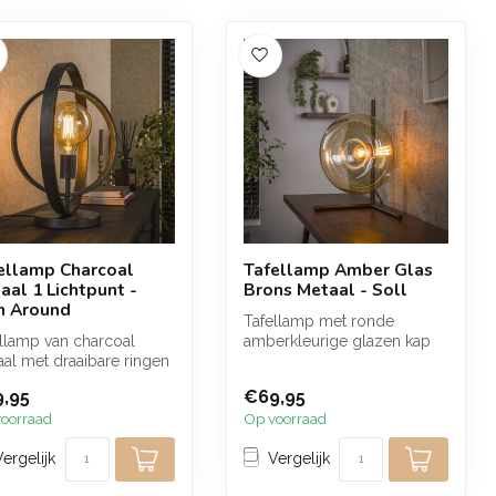
ellamp Charcoal
Tafellamp Amber Glas
aal 1 Lichtpunt -
Brons Metaal - Soll
n Around
Tafellamp met ronde
llamp van charcoal
amberkleurige glazen kap
al met draaibare ringen
en een bronskleurig
je eenvoudig naar wens
metalen frame. ...
,95
€69,95
oorraad
Op voorraad
Vergelijk
Vergelijk