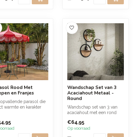
asol Rood Met
Wandschap Set van 3
epen en Franjes
Acaciahout Metaal -
Round
opvallende parasol die
ct warmte en karakter
Wandschap set van 3 van
oegt aan je buitenruimt...
acaciahout met een rond
metalen frame. Het houten
4,95
€64,95
platea...
oorraad
Op voorraad