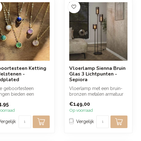
oortesteen Ketting
Vloerlamp Sienna Bruin
delstenen -
Glas 3 Lichtpunten -
dplated
Sepiora
e geboortesteen
Vloerlamp met een bruin-
ingen bieden een
bronzen metalen armatuur
ondere manier om jezelf
en drie bruine glazen
,95
€149,00
e drukk...
kappen op...
oorraad
Op voorraad
Vergelijk
Vergelijk