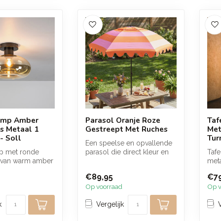
amp Amber
Parasol Oranje Roze
Taf
s Metaal 1
Gestreept Met Ruches
Met
- Soll
Tur
Een speelse en opvallende
p met ronde
parasol die direct kleur en
Tafe
 van warm amber
sfeer toevoegt aan je buit...
meta
 bronskleurig
die 
€89,95
€79
ku...
Op voorraad
Op v
k
Vergelijk