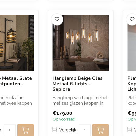
 Metaal Slate
Hanglamp Beige Glas
Pla
chtpunten -
Metaal 6-lichts -
Kop
Sepiora
Lic
an metaal in
Hanglamp van beige metaal
Pla
 met twee kappen
met zes glazen kappen in
kope
ls lijnenspel. De
licht amber glas. Dankzij de
die
€179,00
€99
...
en s
Op voorraad
Op v
k
Vergelijk