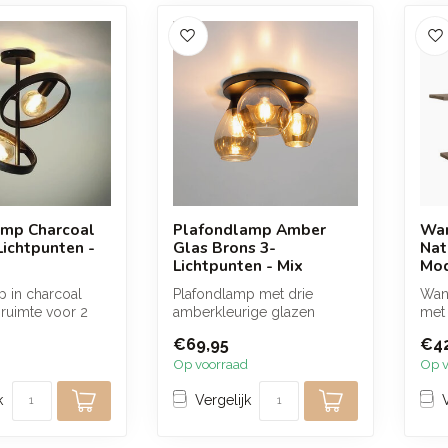
amp Charcoal
Plafondlamp Amber
Wan
Lichtpunten -
Glas Brons 3-
Nat
Lichtpunten - Mix
Mod
p in charcoal
Plafondlamp met drie
Wand
ruimte voor 2
amberkleurige glazen
met
n. De ronde
kappen en een bronskleurig
vakv
€69,95
€42
metalen arm...
lucht
Op voorraad
Op v
k
Vergelijk