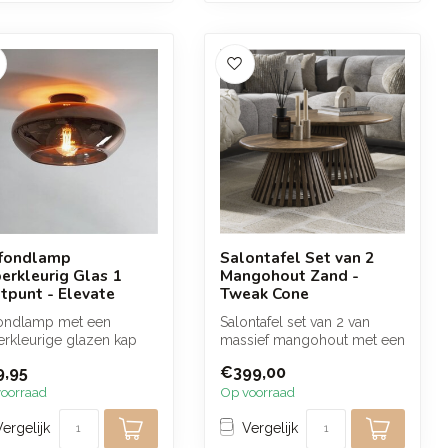
fondlamp
Salontafel Set van 2
erkleurig Glas 1
Mangohout Zand -
htpunt - Elevate
Tweak Cone
fondlamp met een
Salontafel set van 2 van
rkleurige glazen kap
massief mangohout met een
 zorgt voor een warme
warme zandkleurige
,95
€399,00
feervo...
afwerking ...
oorraad
Op voorraad
Vergelijk
Vergelijk