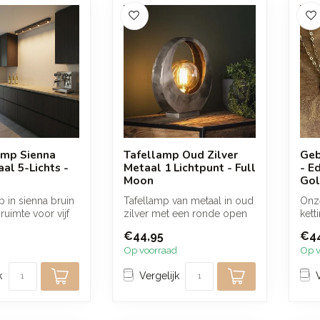
amp Sienna
Tafellamp Oud Zilver
Geb
al 5-Lichts -
Metaal 1 Lichtpunt - Full
- E
Moon
Gol
 in sienna bruin
Tafellamp van metaal in oud
Onz
ruimte voor vijf
zilver met een ronde open
kett
lanke, langw...
vorm waarin de lichtbron c...
bijz
€44,95
€44
uit t
Op voorraad
Op v
k
Vergelijk