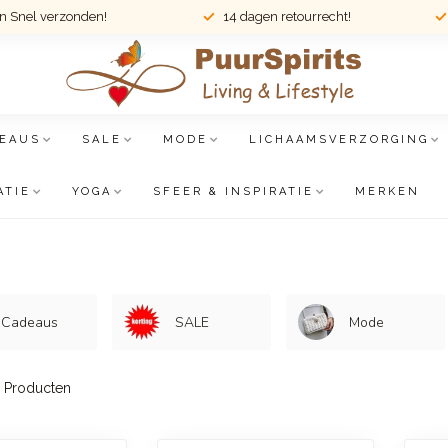
en Snel verzonden!
14 dagen retourrecht!
EAUS
SALE
MODE
LICHAAMSVERZORGING
ATIE
YOGA
SFEER & INSPIRATIE
MERKEN
Cadeaus
SALE
Mode
Producten