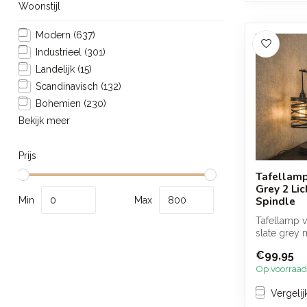
Woonstijl
Modern
(637)
Industrieel
(301)
Landelijk
(15)
Scandinavisch
(132)
Bohemien
(230)
Bekijk meer
Prijs
Tafellamp
Grey 2 Li
Spindle
Min
Max
Tafellamp v
slate grey
en een spee
€99,95
...
Op voorraad
Vergelij