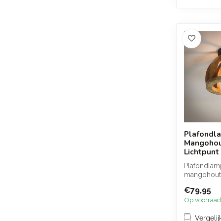
Plafondl
Mangohou
Lichtpunt
Plafondlam
mangohout
spijlen die
€79,95
warm e...
Op voorraad
Vergelij