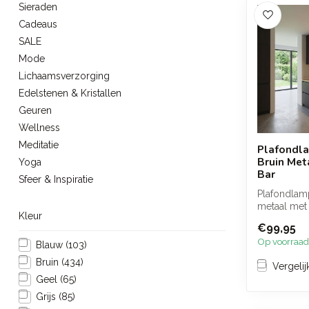
Sieraden
Cadeaus
SALE
Mode
Lichaamsverzorging
Edelstenen & Kristallen
Geuren
Wellness
Meditatie
Plafondl
Bruin Meta
Yoga
Bar
Sfeer & Inspiratie
Plafondlamp
metaal met 
Kleur
spots. Het s
€99,95
Op voorraad
Blauw
(103)
Bruin
(434)
Vergelij
Geel
(65)
Grijs
(85)