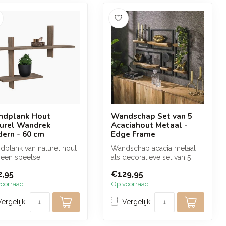
dplank Hout
Wandschap Set van 5
urel Wandrek
Acaciahout Metaal -
ern - 60 cm
Edge Frame
plank van naturel hout
Wandschap acacia metaal
 een speelse
als decoratieve set van 5
erdeling en een
met massief hout en zwart
,95
€129,95
ige uitstral...
meta...
oorraad
Op voorraad
Vergelijk
Vergelijk