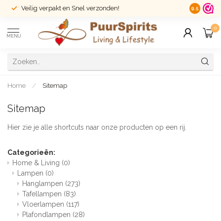
Veilig verpakt en Snel verzonden!
14 dagen r
9.5
0
MENU
Home
/
Sitemap
Sitemap
Hier zie je alle shortcuts naar onze producten op een rij.
Categorieën:
Home & Living
(0)
Lampen
(0)
Hanglampen
(273)
Tafellampen
(83)
Vloerlampen
(117)
Plafondlampen
(28)