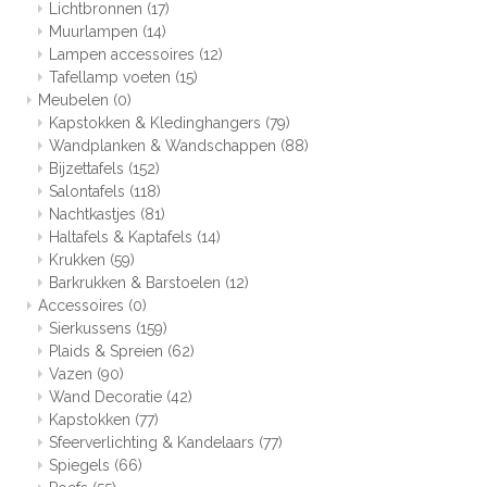
Lichtbronnen
(17)
Muurlampen
(14)
Lampen accessoires
(12)
Tafellamp voeten
(15)
Meubelen
(0)
Kapstokken & Kledinghangers
(79)
Wandplanken & Wandschappen
(88)
Bijzettafels
(152)
Salontafels
(118)
Nachtkastjes
(81)
Haltafels & Kaptafels
(14)
Krukken
(59)
Barkrukken & Barstoelen
(12)
Accessoires
(0)
Sierkussens
(159)
Plaids & Spreien
(62)
Vazen
(90)
Wand Decoratie
(42)
Kapstokken
(77)
Sfeerverlichting & Kandelaars
(77)
Spiegels
(66)