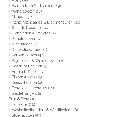
Poefs
(55)
Wandrekken & - Planken
(89)
Wandklokken
(18)
Manden
(51)
Plantenstandaards & Bloemenzuilen
(38)
Staande Decoratie
(47)
Dienbladen & Etageres
(23)
Paraplubakken
(4)
Vloerkleden
(81)
Decoratieve Ladder
(13)
Keuken & Tafel
(44)
Wijnrekken & Wijntrolleys
(32)
Boeddha Beelden
(9)
Aroma Diffusers
(5)
Binnenkussens
(5)
Kussenhoezen
(46)
Feng shui decoraties
(21)
Sleutelhangers
(8)
Tuin & Terras
(0)
Lantaarns
(26)
Waxinelichthouders & Windlichten
(38)
Bloempotten
(50)