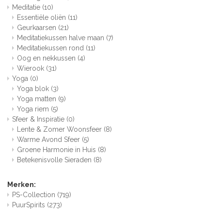
Meditatie
(10)
Essentiële oliën
(11)
Geurkaarsen
(21)
Meditatiekussen halve maan
(7)
Meditatiekussen rond
(11)
Oog en nekkussen
(4)
Wierook
(31)
Yoga
(0)
Yoga blok
(3)
Yoga matten
(9)
Yoga riem
(5)
Sfeer & Inspiratie
(0)
Lente & Zomer Woonsfeer
(8)
Warme Avond Sfeer
(5)
Groene Harmonie in Huis
(8)
Betekenisvolle Sieraden
(8)
Merken:
PS-Collection
(719)
PuurSpirits
(273)