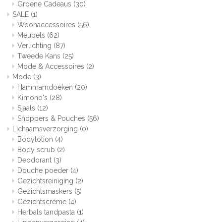
Groene Cadeaus
(30)
SALE
(1)
Woonaccessoires
(56)
Meubels
(62)
Verlichting
(87)
Tweede Kans
(25)
Mode & Accessoires
(2)
Mode
(3)
Hammamdoeken
(20)
Kimono's
(28)
Sjaals
(12)
Shoppers & Pouches
(56)
Lichaamsverzorging
(0)
Bodylotion
(4)
Body scrub
(2)
Deodorant
(3)
Douche poeder
(4)
Gezichtsreiniging
(2)
Gezichtsmaskers
(5)
Gezichtscrème
(4)
Herbals tandpasta
(1)