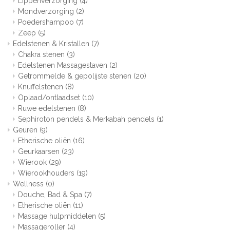
Lippenverzorging
(4)
Mondverzorging
(2)
Poedershampoo
(7)
Zeep
(5)
Edelstenen & Kristallen
(7)
Chakra stenen
(3)
Edelstenen Massagestaven
(2)
Getrommelde & gepolijste stenen
(20)
Knuffelstenen
(8)
Oplaad/ontlaadset
(10)
Ruwe edelstenen
(8)
Sephiroton pendels & Merkabah pendels
(1)
Geuren
(9)
Etherische oliën
(16)
Geurkaarsen
(23)
Wierook
(29)
Wierookhouders
(19)
Wellness
(0)
Douche, Bad & Spa
(7)
Etherische oliën
(11)
Massage hulpmiddelen
(5)
Massageroller
(4)