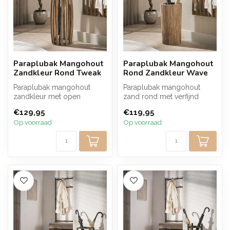
Paraplubak Mangohout
Paraplubak Mangohout
Zandkleur Rond Tweak
Rond Zandkleur Wave
Paraplubak mangohout
Paraplubak mangohout
zandkleur met open
zand rond met verfijnd
lattenontwerp. De warme
golfpatroon. De warme
€129,95
€119,95
houttint en vert...
houttint en ve...
Op voorraad
Op voorraad