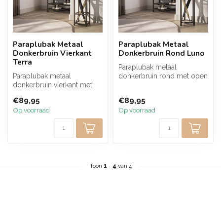
Paraplubak Metaal
Paraplubak Metaal
Donkerbruin Vierkant
Donkerbruin Rond Luno
Terra
Paraplubak metaal
Paraplubak metaal
donkerbruin rond met open
donkerbruin vierkant met
frame. De slanke lijnen en
open frame. De strakke
warme tin...
€89,95
€89,95
lijnen en warm...
Op voorraad
Op voorraad
Toon
1
-
4
van 4