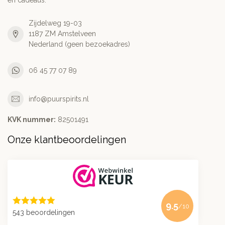
en cadeaus.
Zijdelweg 19-03
1187 ZM Amstelveen
Nederland (geen bezoekadres)
06 45 77 07 89
info@puurspirits.nl
KVK nummer:
82501491
Onze klantbeoordelingen
9.5
/10
543 beoordelingen