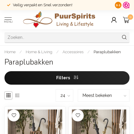
Veilig verpakt en Snel verzonden!
14 dagen r
9.5
0
MENU
Home
/
Home & Living
/
Accessoires
/
Paraplubakken
Paraplubakken
Filters