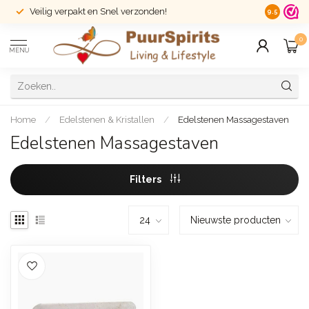
Veilig verpakt en Snel verzonden!
14 dagen r
9.5
0
MENU
Home
/
Edelstenen & Kristallen
/
Edelstenen Massagestaven
Edelstenen Massagestaven
Filters