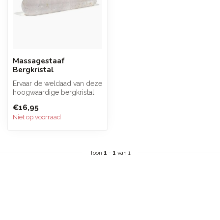
Massagestaaf
Bergkristal
Ervaar de weldaad van deze
hoogwaardige bergkristal
massagestaaf en ervaar de
€16,95
di...
Niet op voorraad
Toon
1
-
1
van 1