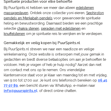
Spirituele producten voor elke behoefte
Bij PuurSpirits.nl hebben we meer dan alleen
edelstenen
massagestaven
. Ontdek onze collectie yoni eieren,
Sephiroton
pendels en Merkabah pendels
voor geavanceerde spirituele
heling en bewustwording. Daarnaast bieden we een prachtige
selectie
chakra stenen
,
sieraden met edelstenen
en
knuffelstenen
om je spirituele reis te verrijken en te verdiepen.
Gemakkelijk en veilig kopen bij PuurSpirits.nl
Bij PuurSpirits.nl streven we naar een naadloze en veilige
winkelervaring. Onze website is ontworpen met jouw gemak in
gedachten en biedt diverse betaalopties om aan je behoeften te
voldoen. Heb je vragen of heb je hulp nodig? Aarzel dan niet
om contact met ons op te nemen. Ons vriendelijke
klantenservice staat voor je klaar van maandag tot en met vrijdag,
van 9:00 tot 17:00 uur. Je kunt ons telefonisch bereiken op
06 45
77 07 89
, een bericht sturen via WhatsApp, e-mailen naar
info@puurspirits.n
l
, of direct online chatten.