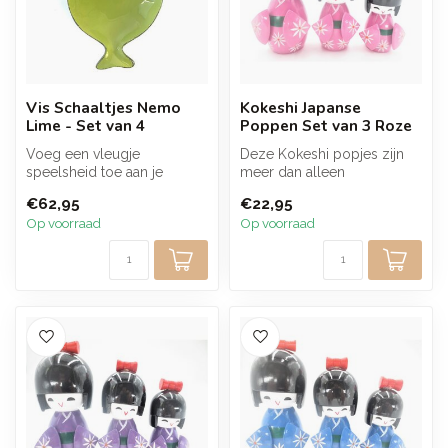
Vis Schaaltjes Nemo
Kokeshi Japanse
Lime - Set van 4
Poppen Set van 3 Roze
Voeg een vleugje
Deze Kokeshi popjes zijn
speelsheid toe aan je
meer dan alleen
tafelsetting met deze
decoratieve stukken, ze
€62,95
€22,95
charmante set van 4...
dragen de betek...
Op voorraad
Op voorraad