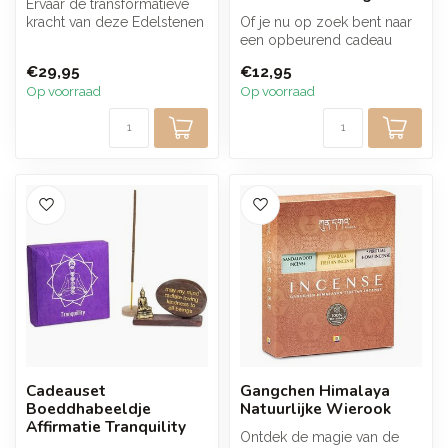
Ervaar de transformatieve
kracht van deze Edelstenen
Of je nu op zoek bent naar
Set met 7 chakra kegel
een opbeurend cadeau
sten...
voor een geliefde of jezelf
€29,95
€12,95
wilt...
Op voorraad
Op voorraad
Cadeauset
Gangchen Himalaya
Boeddhabeeldje
Natuurlijke Wierook
Affirmatie Tranquility
Ontdek de magie van de