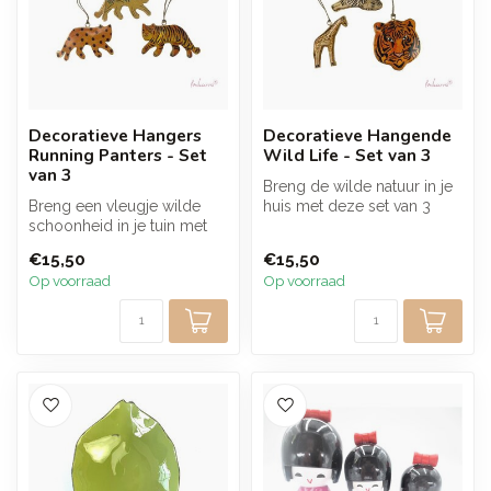
Decoratieve Hangers
Decoratieve Hangende
Running Panters - Set
Wild Life - Set van 3
van 3
Breng de wilde natuur in je
Breng een vleugje wilde
huis met deze set van 3
schoonheid in je tuin met
hangende wild life hangers.
deze set van 3 running
...
€15,50
€15,50
panters...
Op voorraad
Op voorraad