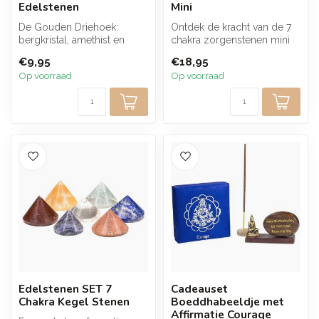
Edelstenen
Mini
De Gouden Driehoek:
Ontdek de kracht van de 7
bergkristal, amethist en
chakra zorgenstenen mini
rozenkwarts. Harmoniseer
van Yogi & Yogini Naturals!
€9,95
€18,95
en balance...
Op voorraad
Op voorraad
Edelstenen SET 7
Cadeauset
Chakra Kegel Stenen
Boeddhabeeldje met
Affirmatie Courage