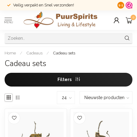
Veilig verpakt en Snel verzonden!
14 dagen r
9.5
0
MENU
Home
/
Cadeaus
/
Cadeau sets
Cadeau sets
Filters