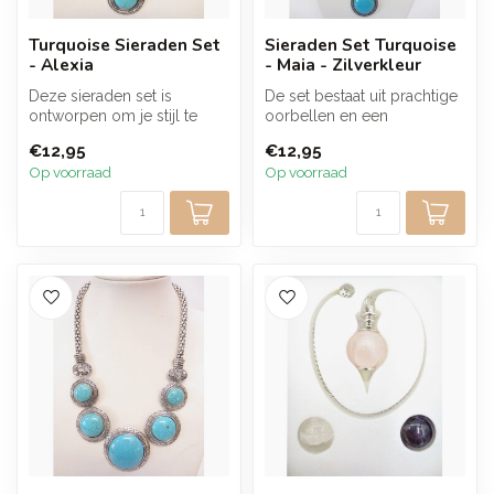
Turquoise Sieraden Set
Sieraden Set Turquoise
- Alexia
- Maia - Zilverkleur
Deze sieraden set is
De set bestaat uit prachtige
ontworpen om je stijl te
oorbellen en een
versterken, of je nu een
bijpassende ketting, perfect
€12,95
€12,95
speciale ...
op el...
Op voorraad
Op voorraad