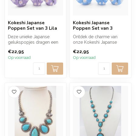
Kokeshi Japanse
Kokeshi Japanse
Poppen Set van 3 Lila
Poppen Set van 3
Deze unieke Japanse
Ontdek de charme van
gelukspopjes dragen een
onze Kokeshi Japanse
boodschap van voorspoed
Gelukspopjes,
€22,95
€22,95
en geluk, en...
handgemaakt van
Op voorraad
Op voorraad
duurzaam...