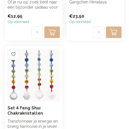
Of je nu op zoek bent naar
Gangchen Himalaya
een bijzonder cadeau voor
Natuurlijke Wierook
een dierbare of jezelf wilt...
Cadeauset, een gesc...
€12,95
€23,50
Op voorraad
Op voorraad
Set 4 Feng Shui
Chakrakristallen
Transformeer je energie en
breng harmonie in je leven