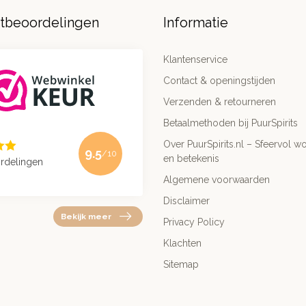
ntbeoordelingen
Informatie
Klantenservice
Contact & openingstijden
Verzenden & retourneren
Betaalmethoden bij PuurSpirits
Over PuurSpirits.nl – Sfeervol wo
9.5
/10
en betekenis
rdelingen
Algemene voorwaarden
Disclaimer
Bekijk meer
Privacy Policy
Klachten
Sitemap