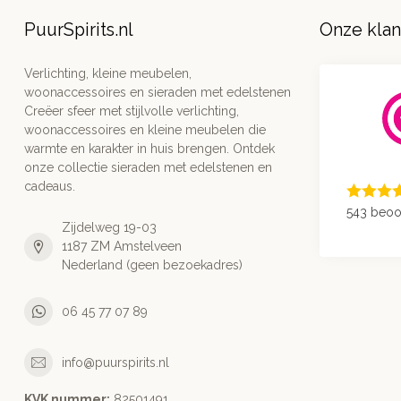
PuurSpirits.nl
Onze kla
Verlichting, kleine meubelen,
woonaccessoires en sieraden met edelstenen
Creëer sfeer met stijlvolle verlichting,
woonaccessoires en kleine meubelen die
warmte en karakter in huis brengen. Ontdek
onze collectie sieraden met edelstenen en
cadeaus.
543 beoo
Zijdelweg 19-03
1187 ZM Amstelveen
Nederland (geen bezoekadres)
06 45 77 07 89
info@puurspirits.nl
KVK nummer:
82501491