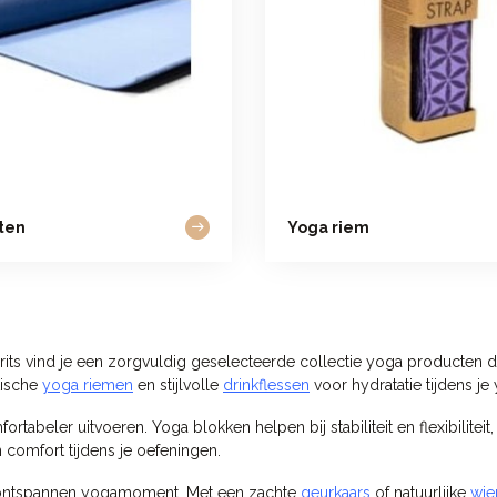
ten
Yoga riem
rits vind je een zorgvuldig geselecteerde collectie yoga producten di
tische
yoga riemen
en stijlvolle
drinkflessen
voor hydratatie tijdens je
rtabeler uitvoeren. Yoga blokken helpen bij stabiliteit en flexibiliteit
 comfort tijdens je oefeningen.
en ontspannen yogamoment. Met een zachte
geurkaars
of natuurlijke
wie