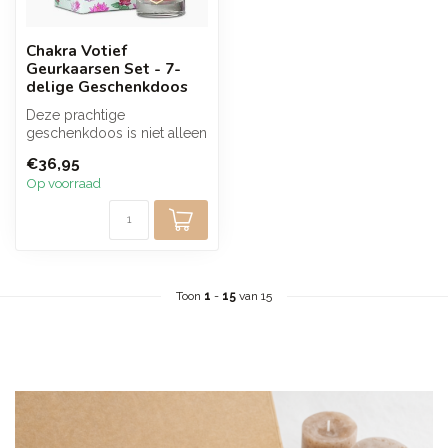
Chakra Votief
Geurkaarsen Set - 7-
delige Geschenkdoos
Deze prachtige
geschenkdoos is niet alleen
een traktatie voor jezelf,
€36,95
maar ook e...
Op voorraad
Toon
1
-
15
van 15