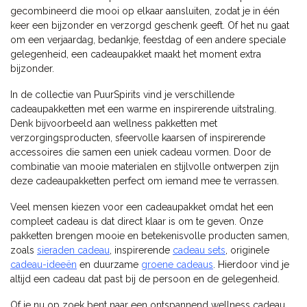
gecombineerd die mooi op elkaar aansluiten, zodat je in één
keer een bijzonder en verzorgd geschenk geeft. Of het nu gaat
om een verjaardag, bedankje, feestdag of een andere speciale
gelegenheid, een cadeaupakket maakt het moment extra
bijzonder.
In de collectie van PuurSpirits vind je verschillende
cadeaupakketten met een warme en inspirerende uitstraling.
Denk bijvoorbeeld aan wellness pakketten met
verzorgingsproducten, sfeervolle kaarsen of inspirerende
accessoires die samen een uniek cadeau vormen. Door de
combinatie van mooie materialen en stijlvolle ontwerpen zijn
deze cadeaupakketten perfect om iemand mee te verrassen.
Veel mensen kiezen voor een cadeaupakket omdat het een
compleet cadeau is dat direct klaar is om te geven. Onze
pakketten brengen mooie en betekenisvolle producten samen,
zoals
sieraden cadeau
, inspirerende
cadeau sets
, originele
cadeau-ideeën
en duurzame
groene cadeaus
. Hierdoor vind je
altijd een cadeau dat past bij de persoon en de gelegenheid.
Of je nu op zoek bent naar een ontspannend wellness cadeau,