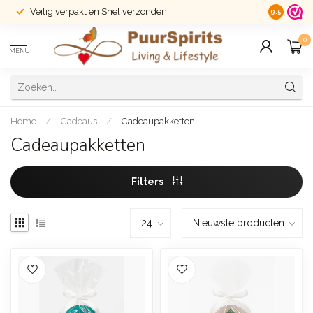
Veilig verpakt en Snel verzonden!
14 dagen r
9.5
0
MENU
Home
/
Cadeaus
/
Cadeaupakketten
Cadeaupakketten
Filters