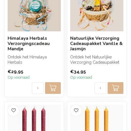
Himalaya Herbals
Natuurlijke Verzorging
Verzorgingscadeau
Cadeaupakket Vanille &
Mandje
Jasmijn
Ontdek het Himalaya
Ontdek het Natuurlijke
Herbals
Verzorging Cadeaupakket
Verzorgingsmandje: een
met citroen essentiële olie
€29,95
€34,95
luxe cadeau vol natuurlijke
voor ...
Op voorraad
Op voorraad
h...