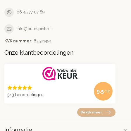
06 45 77 07 89
info@puurspirits.nl
KVK nummer:
82501491
Onze klantbeoordelingen
9.5
/10
543 beoordelingen
Bekijk meer
Informatie