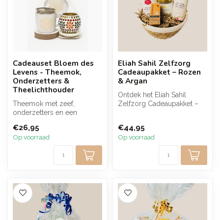
Cadeauset Bloem des
Eliah Sahil Zelfzorg
Levens - Theemok,
Cadeaupakket – Rozen
Onderzetters &
& Argan
Theelichthouder
Ontdek het Eliah Sahil
Theemok met zeef,
Zelfzorg Cadeaupakket –
onderzetters en een
een luxe combinatie van
mozaïek theelichthouder,
biologisc...
€26,95
€44,95
samen verpakt in ...
Op voorraad
Op voorraad