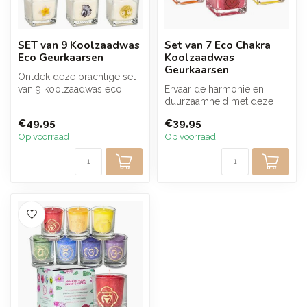
SET van 9 Koolzaadwas
Set van 7 Eco Chakra
Eco Geurkaarsen
Koolzaadwas
Geurkaarsen
Ontdek deze prachtige set
van 9 koolzaadwas eco
Ervaar de harmonie en
geurkaarsen en laat je
duurzaamheid met deze
zintuigen...
prachtige set van 7 Chakra
€49,95
€39,95
koolzaadw...
Op voorraad
Op voorraad