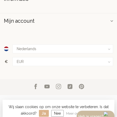
Mijn account
€
Wij slaan cookies op om onze website te verbeteren. Is dat
© Copyright 2026 PuurSpirits.nl
- Powered by
Lightspeed
-
Lightspeed design
by
Dyvelopment
akkoord?
Ja
Nee
Meer over cookies »
Heb je vragen?