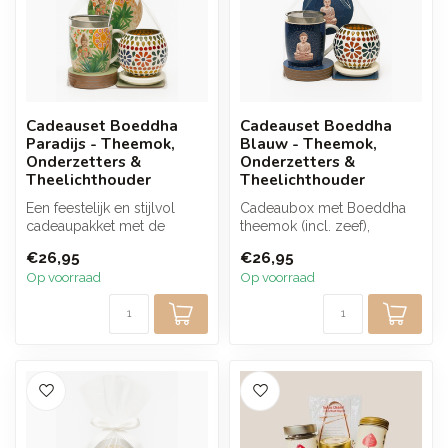
Cadeauset Boeddha
Cadeauset Boeddha
Paradijs - Theemok,
Blauw - Theemok,
Onderzetters &
Onderzetters &
Theelichthouder
Theelichthouder
Een feestelijk en stijlvol
Cadeaubox met Boeddha
cadeaupakket met de
theemok (incl. zeef),
Boeddha Paradijs theemok
mandala onderzetters en
€26,95
€26,95
(incl. z...
een kleurrij...
Op voorraad
Op voorraad