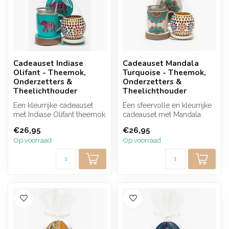
Cadeauset Indiase
Cadeauset Mandala
Olifant - Theemok,
Turquoise - Theemok,
Onderzetters &
Onderzetters &
Theelichthouder
Theelichthouder
Een kleurrijke cadeauset
Een sfeervolle en kleurrijke
met Indiase Olifant theemok
cadeauset met Mandala
(incl. zeef), bijpassende t...
turquoise theemok (incl.
€26,95
€26,95
zeef...
Op voorraad
Op voorraad