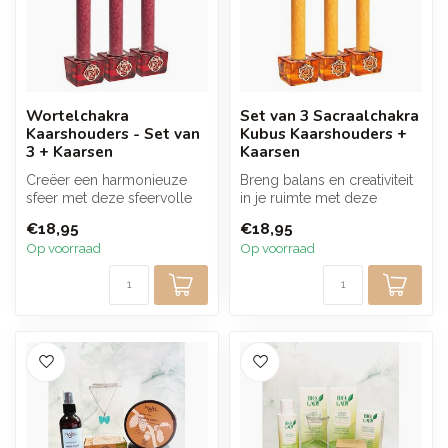
Wortelchakra
Set van 3 Sacraalchakra
Kaarshouders - Set van
Kubus Kaarshouders +
3 + Kaarsen
Kaarsen
Creëer een harmonieuze
Breng balans en creativiteit
sfeer met deze sfeervolle
in je ruimte met deze
set van kubusvormige
sacraalchakra kaarsenset.
€18,95
€18,95
wortelchak...
De ...
Op voorraad
Op voorraad