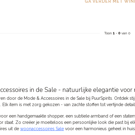
GA VERDER MET WIN
Toon
1
-
0
van 0
cessoires in de Sale - natuurlijke elegantie voor
eren door de Mode & Accessoires in de Sale bij PuurSpirits. Ontdek stij
en. Elk item is met zorg gekozen - van zachte stoffen tot verfijnde detai
t voor een handgemaakte shopper, een subtiele armband of een stateme
or staat. Zo creëer je moeiteloos een persoonlijke look die past bij
res uit de
woonaccessoires Sale
voor een harmonieus geheel in huis e