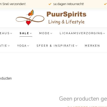
en Snel verzonden!
14 dagen retourrecht!
EAUS
SALE
MODE
LICHAAMSVERZORGING
ATIE
YOGA
SFEER & INSPIRATIE
MERKEN
oducten
Geen producten g