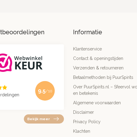
ntbeoordelingen
Informatie
Klantenservice
Contact & openingstijden
Verzenden & retourneren
Betaalmethoden bij PuurSpirits
Over PuurSpirits.nl – Sfeervol wo
9.5
/10
en betekenis
rdelingen
Algemene voorwaarden
Disclaimer
Bekijk meer
Privacy Policy
Klachten