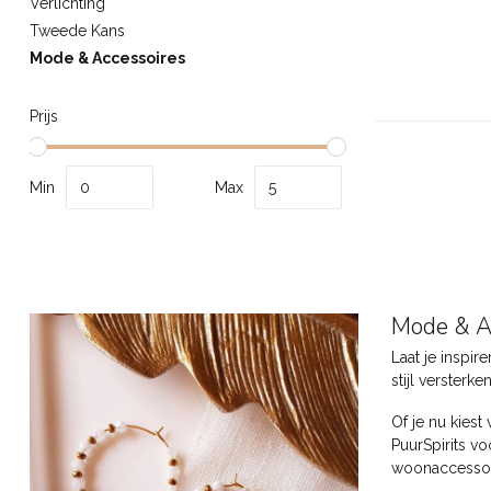
Verlichting
Tweede Kans
Mode & Accessoires
Prijs
Min
Max
Mode & Ac
Laat je inspir
stijl versterk
Of je nu kies
PuurSpirits vo
woonaccessoi