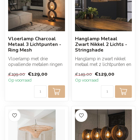
Vloerlamp Charcoal
Hanglamp Metaal
Metaal 3 Lichtpunten -
Zwart Nikkel 2 Lichts -
Ring Mesh
Stringshade
Vloerlamp met drie
Hanglamp in zwart nikkel
opvallende metalen ringen
metaal met 2 lichtpunten en
in een stijlvolle charcoal
open structuur die het lich...
€129,00
€129,00
€199,00
€149,00
afwerkin...
Op voorraad
Op voorraad