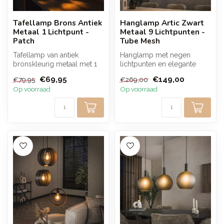
Tafellamp Brons Antiek
Hanglamp Artic Zwart
Metaal 1 Lichtpunt -
Metaal 9 Lichtpunten -
Patch
Tube Mesh
Tafellamp van antiek
Hanglamp met negen
bronskleurig metaal met 1
lichtpunten en elegante
lichtpunt en een
mesh kappen in Artic zwart
€69,95
€149,00
€79,95
€269,00
cilindervormig d...
metaal. De...
Op voorraad
Op voorraad