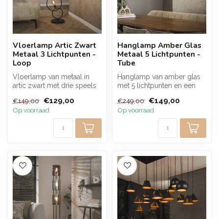
Vloerlamp Artic Zwart
Hanglamp Amber Glas
Metaal 3 Lichtpunten -
Metaal 5 Lichtpunten -
Loop
Tube
Vloerlamp van metaal in
Hanglamp van amber glas
artic zwart met drie speels
met 5 lichtpunten en een
verdeelde lichtpunten en
frame in artic zwart metaal.
€129,00
€149,00
€149,00
€249,00
een...
De...
Op voorraad
Op voorraad