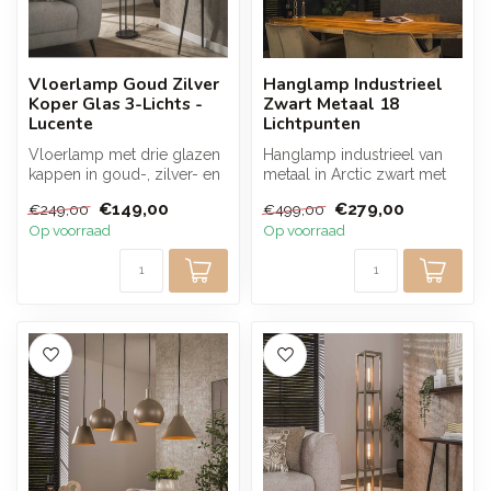
Vloerlamp Goud Zilver
Hanglamp Industrieel
Koper Glas 3-Lichts -
Zwart Metaal 18
Lucente
Lichtpunten
Vloerlamp met drie glazen
Hanglamp industrieel van
kappen in goud-, zilver- en
metaal in Arctic zwart met
koperkleur en een metalen
18 lichtpunten en
€149,00
€279,00
€249,00
€499,00
...
verschille...
Op voorraad
Op voorraad