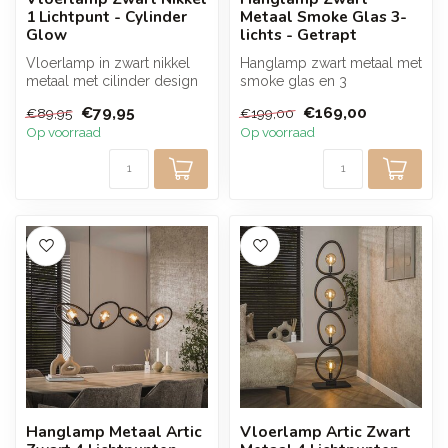
1 Lichtpunt - Cylinder
Metaal Smoke Glas 3-
Glow
lichts - Getrapt
Vloerlamp in zwart nikkel
Hanglamp zwart metaal met
metaal met cilinder design
smoke glas en 3
zorgt voor een warm en
lichtpunten zorgt voor een
€79,95
€169,00
€89,95
€199,00
sfee...
warme en sf...
Op voorraad
Op voorraad
Hanglamp Metaal Artic
Vloerlamp Artic Zwart