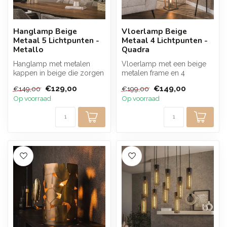
Hanglamp Beige
Vloerlamp Beige
Metaal 5 Lichtpunten -
Metaal 4 Lichtpunten -
Metallo
Quadra
Hanglamp met metalen
Vloerlamp met een beige
kappen in beige die zorgen
metalen frame en 4
voor een warme en rustige
lichtpunten. Het open,
€129,00
€149,00
€149,00
€199,00
lichtb...
geometrische d...
Op voorraad
Op voorraad