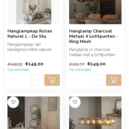
Hanglampkap Rotan
Hanglamp Charcoal
Naturel L - De Sky
Metaal 4 Lichtpunten -
Ring Mesh
Hanglampkap van
handgevlochten naturel
Hanglamp in charcoal
rotan met een opvallend,
metaal met 4 lichtpunten.
luchtig design. ...
Deze lamp verspreidt warm
€149,00
€149,00
€249,95
€229,00
licht e...
Op voorraad
Op voorraad