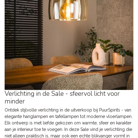
Verlichting in de Sale - sfeervol licht voor
minder
Ontdek stijlvolle verlichting in de uitverkoop bij PuurSpirits - van
elegante hanglampen en tafellampen tot moderne vloerlampen.
Elk ontwerp is met liefde gekozen om warmte, sfeer en karakter
aan je interieur toe te voegen. In deze Sale vind je verlichting die
niet alleen praktisch is, maar ook een echte blikvanger vormt in