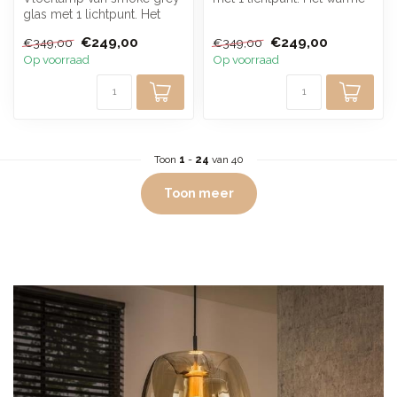
glas met 1 lichtpunt. Het
glas zorgt voor een
donker getinte glas zorgt
sfeervol...
€249,00
€249,00
€349,00
€349,00
voo...
Op voorraad
Op voorraad
Toon
1
-
24
van 40
Toon meer