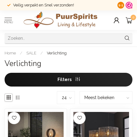
Veilig verpakt en Snel verzonden!
14 dagen r
9.5
0
MENU
Home
/
SALE
/
Verlichting
Verlichting
Filters