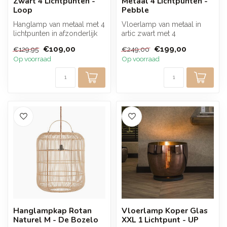
Zwart 4 Lichtpunten -
Metaal 4 Lichtpunten -
Loop
Pebble
Hanglamp van metaal met 4
Vloerlamp van metaal in
lichtpunten in afzonderlijk
artic zwart met 4
draaibare ringen. Stel een...
lichtpunten en organisch
€109,00
€199,00
€129,95
€249,00
gevormde ring...
Op voorraad
Op voorraad
Hanglampkap Rotan
Vloerlamp Koper Glas
Naturel M - De Bozelo
XXL 1 Lichtpunt - UP