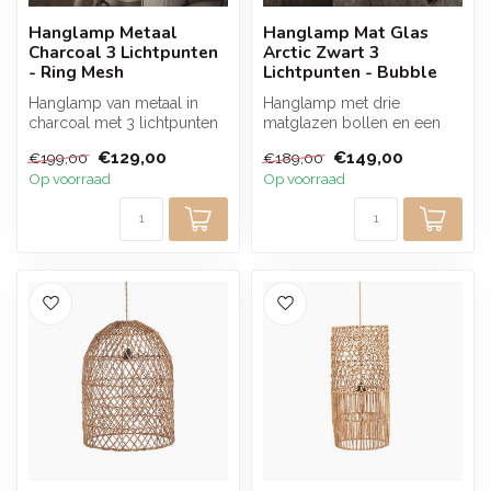
Hanglamp Metaal
Hanglamp Mat Glas
Charcoal 3 Lichtpunten
Arctic Zwart 3
- Ring Mesh
Lichtpunten - Bubble
Hanglamp van metaal in
Hanglamp met drie
charcoal met 3 lichtpunten
matglazen bollen en een
en een getrapt design. De
Arctic zwart metalen
€129,00
€149,00
€199,00
€189,00
open...
armatuur. Het gez...
Op voorraad
Op voorraad