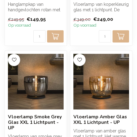
Hanglampkap van
Vloerlamp van koperkleurig
handgevlochten rotan met
glas met 1 lichtpunt. De
een open en luchtig design.
royale glazen kap en
€149,95
€249,00
€249,95
€349,00
De natuurli...
warme k...
Op voorraad
Op voorraad
Vloerlamp Smoke Grey
Vloerlamp Amber Glas
Glas XXL 1 Lichtpunt -
XXL 1 Lichtpunt - UP
UP
Vloerlamp van amber glas
Vloerlamp van smoke grey
met 1 lichtpunt. Het warme