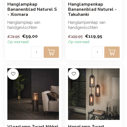
Hanglampkap
Hanglampenkap
Bananenblad Naturel S
Bananenblad Naturel -
- Xiomara
Takuhanki
Hanglampkap van
Hanglampenkap van
handgevlochten
handgevlochten
bananenblad in naturel. De
bananenblad in naturel die
€59,00
€119,95
€74,95
€199,95
open structuur zorgt v...
warmte en karakter t...
Op voorraad
Op voorraad
Vloerlamp Zwart Nikkel
Hanglamp Zwart