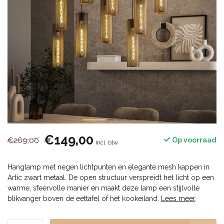
€149,00
€269,00
Op voorraad
Incl. btw
Hanglamp met negen lichtpunten en elegante mesh kappen in
Artic zwart metaal. De open structuur verspreidt het licht op een
warme, sfeervolle manier en maakt deze lamp een stijlvolle
blikvanger boven de eettafel of het kookeiland.
Lees meer
.