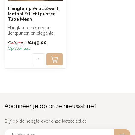
Hanglamp Artic Zwart
Metaal 9 Lichtpunten -
Tube Mesh
Hanglamp met negen
lichtpunten en elegante
mesh kappen in Artic zwart
€149,00
€269,00
metaal. De...
Op voorraad
Abonneer je op onze nieuwsbrief
Blijf op de hoogte over onze laatste acties