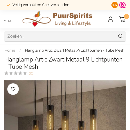
Veilig verpakt en Snel verzonden!
14 dagen r
9.5
0
MENU
Home
/
Hanglamp Artic Zwart Metaal 9 Lichtpunten - Tube Mesh
Hanglamp Artic Zwart Metaal 9 Lichtpunten
- Tube Mesh
(0)