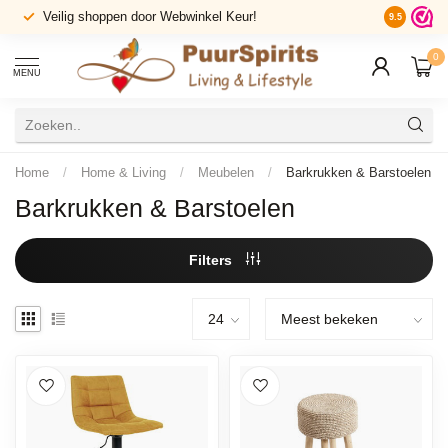
Veilig shoppen door Webwinkel Keur!
9.5
0
MENU
Home
/
Home & Living
/
Meubelen
/
Barkrukken & Barstoelen
Barkrukken & Barstoelen
Filters