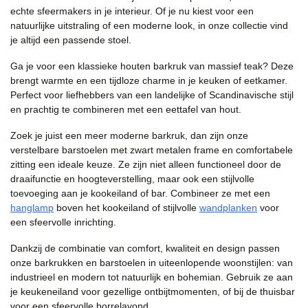
echte sfeermakers in je interieur. Of je nu kiest voor een
natuurlijke uitstraling of een moderne look, in onze collectie vind
je altijd een passende stoel.
Ga je voor een klassieke houten barkruk van massief teak? Deze
brengt warmte en een tijdloze charme in je keuken of eetkamer.
Perfect voor liefhebbers van een landelijke of Scandinavische stijl
en prachtig te combineren met een eettafel van hout.
Zoek je juist een meer moderne barkruk, dan zijn onze
verstelbare barstoelen met zwart metalen frame en comfortabele
zitting een ideale keuze. Ze zijn niet alleen functioneel door de
draaifunctie en hoogteverstelling, maar ook een stijlvolle
toevoeging aan je kookeiland of bar. Combineer ze met een
hanglamp
boven het kookeiland of stijlvolle
wandplanken
voor
een sfeervolle inrichting.
Dankzij de combinatie van comfort, kwaliteit en design passen
onze barkrukken en barstoelen in uiteenlopende woonstijlen: van
industrieel en modern tot natuurlijk en bohemian. Gebruik ze aan
je keukeneiland voor gezellige ontbijtmomenten, of bij de thuisbar
voor een sfeervolle borrelavond.