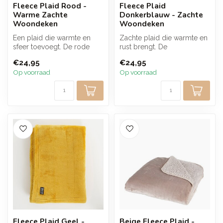
Fleece Plaid Rood -
Fleece Plaid
Warme Zachte
Donkerblauw - Zachte
Woondeken
Woondeken
Een plaid die warmte en
Zachte plaid die warmte en
sfeer toevoegt. De rode
rust brengt. De
fleece voelt heerlijk zacht
donkerblauwe fleece voelt
€24,95
€24,95
aan ...
heerlijk za...
Op voorraad
Op voorraad
Fleece Plaid Geel -
Beige Fleece Plaid -