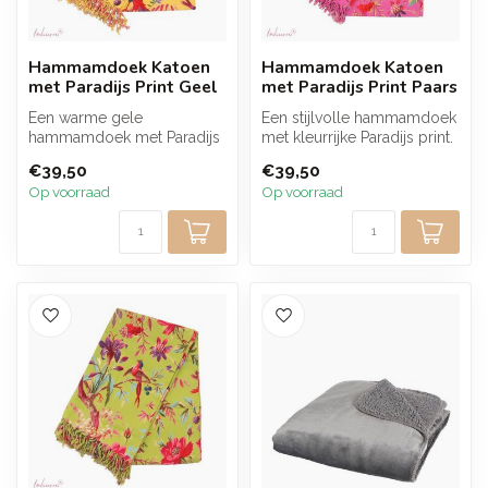
Hammamdoek Katoen
Hammamdoek Katoen
met Paradijs Print Geel
met Paradijs Print Paars
Een warme gele
Een stijlvolle hammamdoek
hammamdoek met Paradijs
met kleurrijke Paradijs print.
print die kleur en sfeer
Het lichte katoen voelt...
€39,50
€39,50
brengt. Het lich...
Op voorraad
Op voorraad