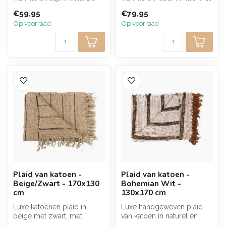
zachte wolmix voelt
bloemendessin in roze
€59,95
€79,95
comfo...
tinte...
Op voorraad
Op voorraad
Plaid van katoen -
Plaid van katoen -
Beige/Zwart - 170x130
Bohemian Wit -
cm
130x170 cm
Luxe katoenen plaid in
Luxe handgeweven plaid
beige met zwart, met
van katoen in naturel en
wafelstructuur en franjes.
bruin. Met franjes en