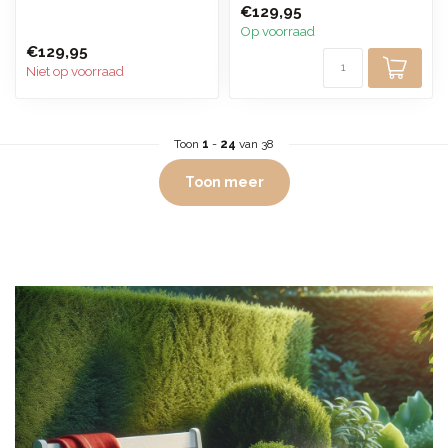
€129,95
Zacht en ...
wafelstruc...
Op voorraad
€129,95
Niet op voorraad
Toon
1
-
24
van 38
Toon meer