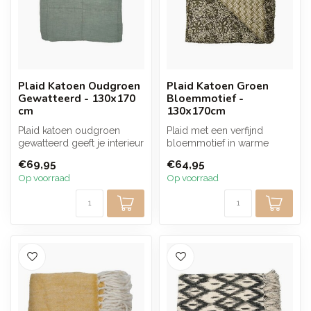
Plaid Katoen Oudgroen
Plaid Katoen Groen
Gewatteerd - 130x170
Bloemmotief -
cm
130x170cm
Plaid katoen oudgroen
Plaid met een verfijnd
gewatteerd geeft je interieur
bloemmotief in warme
direct een warme en
groene tinten. De
€69,95
€64,95
sfeervol...
combinatie van dec...
Op voorraad
Op voorraad