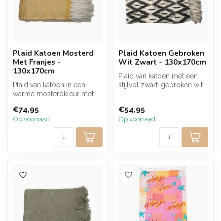
Plaid Katoen Mosterd
Plaid Katoen Gebroken
Met Franjes -
Wit Zwart - 130x170cm
130x170cm
Plaid van katoen met een
Plaid van katoen in een
stijlvol zwart-gebroken wit
warme mosterdkleur met
dessin en decoratieve franj...
zachte structuur en
€74,95
€54,95
decoratieve f...
Op voorraad
Op voorraad