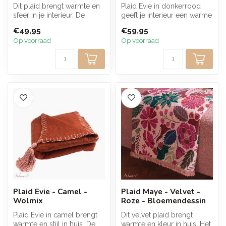
Dit plaid brengt warmte en
Plaid Evie in donkerrood
sfeer in je interieur. De
geeft je interieur een warme
blokken in zachte tinten
en rijke uitstraling. De w...
€49,95
€59,95
zo...
Op voorraad
Op voorraad
Plaid Evie - Camel -
Plaid Maye - Velvet -
Wolmix
Roze - Bloemendessin
Plaid Evie in camel brengt
Dit velvet plaid brengt
warmte en stijl in huis. De
warmte en kleur in huis. Het