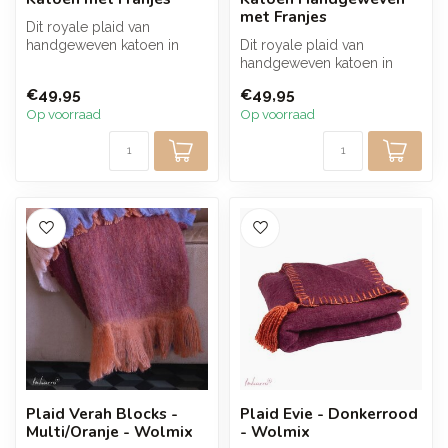
met Franjes
Dit royale plaid van
handgeweven katoen in
Dit royale plaid van
warme terra oranje tint
handgeweven katoen in
brengt direct...
lime groen brengt warmte
€49,95
€49,95
en vrolijkhe...
Op voorraad
Op voorraad
Plaid Verah Blocks -
Plaid Evie - Donkerrood
Multi/Oranje - Wolmix
- Wolmix