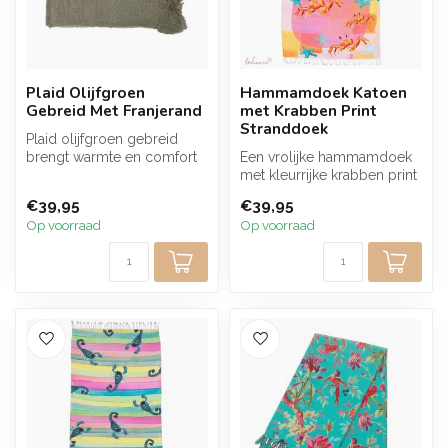
Plaid Olijfgroen
Hammamdoek Katoen
Gebreid Met Franjerand
met Krabben Print
Stranddoek
Plaid olijfgroen gebreid
brengt warmte en comfort
Een vrolijke hammamdoek
in huis. De zachte structuur
met kleurrijke krabben print
e...
die direct een zomerse
€39,95
€39,95
sfee...
Op voorraad
Op voorraad