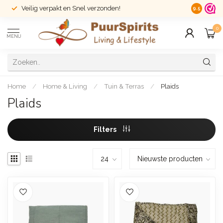
Veilig verpakt en Snel verzonden!
14 dagen r
9.5
0
MENU
Home
/
Home & Living
/
Tuin & Terras
/
Plaids
Plaids
Filters