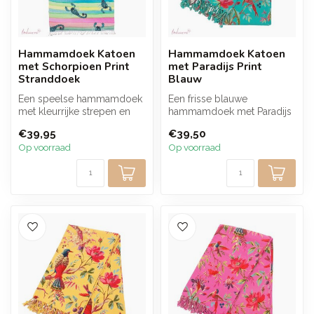
Hammamdoek Katoen
Hammamdoek Katoen
met Schorpioen Print
met Paradijs Print
Stranddoek
Blauw
Een speelse hammamdoek
Een frisse blauwe
met kleurrijke strepen en
hammamdoek met Paradijs
schorpioen print. Het lichte
print die direct kleur en
€39,95
€39,50
ka...
sfeer brengt...
Op voorraad
Op voorraad