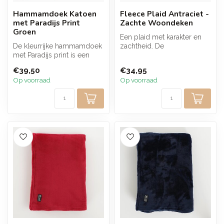
Hammamdoek Katoen
Fleece Plaid Antraciet -
met Paradijs Print
Zachte Woondeken
Groen
Een plaid met karakter en
De kleurrijke hammamdoek
zachtheid. De
met Paradijs print is een
antracietkleurige fleece
veelzijdige en stijlvolle
voelt soepel aa...
€39,50
€34,95
doe...
Op voorraad
Op voorraad