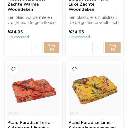
Zachte Warme
Luxe Zachte
Woondeken
Woondeken
Een plaid vol warmte en
Een plaid die rust uitstraalt.
vrolijkheid. De gele fleece
De beige fleece voelt zacht
voelt zacht en soepel aan
en comfortabel aan en...
€24,95
€34,95
en...
Op voorraad
Op voorraad
Plaid Paradise Terra -
Plaid Paradise Lime -
Katoen met Franjes
Katoen Handgeweven