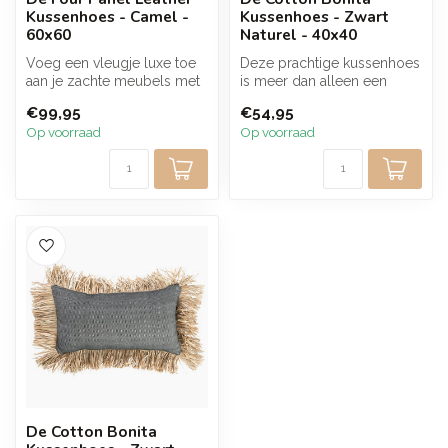
Kussenhoes - Camel -
Kussenhoes - Zwart
60x60
Naturel - 40x40
Voeg een vleugje luxe toe
Deze prachtige kussenhoes
aan je zachte meubels met
is meer dan alleen een
onze prachtige
accessoire; het is een
€99,95
€54,95
camelkleurige...
statemen...
Op voorraad
Op voorraad
De Cotton Bonita