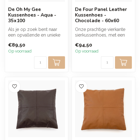
De Oh My Gee
De Four Panel Leather
Kussenhoes - Aqua -
Kussenhoes -
35x100
Chocolade - 60x60
Als je op zoek bent naar
Onze prachtige vierkante
een opvallende en unieke
sierkussenhoes, met een
kussenhoes om je interieur
luxueus lederen ontwerp in
€89,50
€94,50
op ...
een ...
Op voorraad
Op voorraad