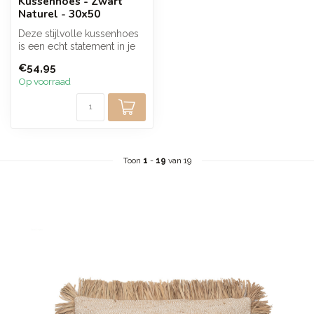
Kussenhoes - Zwart
Naturel - 30x50
Deze stijlvolle kussenhoes
is een echt statement in je
huis. Gemaakt van katoen ...
€54,95
Op voorraad
Toon
1
-
19
van 19