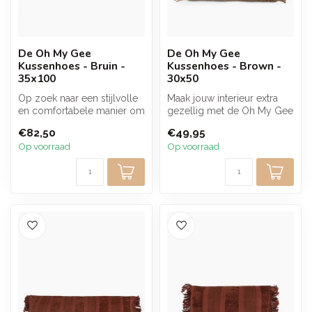
De Oh My Gee
De Oh My Gee
Kussenhoes - Bruin -
Kussenhoes - Brown -
35x100
30x50
Op zoek naar een stijlvolle
Maak jouw interieur extra
en comfortabele manier om
gezellig met de Oh My Gee
jouw woonkamer,
kussenhoes in bruin! Deze
€82,50
€49,95
slaapkamer...
st...
Op voorraad
Op voorraad