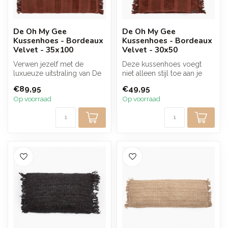
De Oh My Gee
De Oh My Gee
Kussenhoes - Bordeaux
Kussenhoes - Bordeaux
Velvet - 35x100
Velvet - 30x50
Verwen jezelf met de
Deze kussenhoes voegt
luxueuze uitstraling van De
niet alleen stijl toe aan je
Oh My Gee kussenhoes
interieur, maar zorgt ook
€89,95
€49,95
bordeaux v...
voo...
Op voorraad
Op voorraad