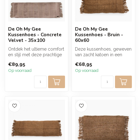
De Oh My Gee
De Oh My Gee
Kussenhoes - Concrete
Kussenhoes - Bruin -
Velvet - 35x100
60x60
Ontdek het ultieme comfort
Deze kussenhoes, geweven
en stijl met deze prachtige
van zacht katoen in een
kussenhoes in grijs velve...
warme bruine kleur,
€89,95
€68,95
combineert ...
Op voorraad
Op voorraad