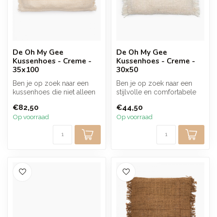
De Oh My Gee
De Oh My Gee
Kussenhoes - Creme -
Kussenhoes - Creme -
35x100
30x50
Ben je op zoek naar een
Ben je op zoek naar een
kussenhoes die niet alleen
stijlvolle en comfortabele
comfortabel, maar ook
toevoeging aan jouw
€82,50
€44,50
stijlvo...
woondecor...
Op voorraad
Op voorraad