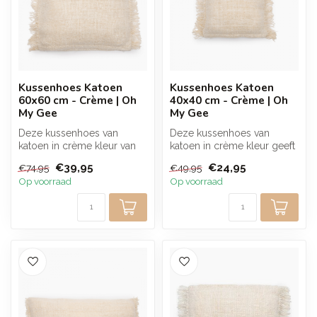
Kussenhoes Katoen
Kussenhoes Katoen
60x60 cm - Crème | Oh
40x40 cm - Crème | Oh
My Gee
My Gee
Deze kussenhoes van
Deze kussenhoes van
katoen in crème kleur van
katoen in crème kleur geeft
60x60 cm geeft je interieur
je interieur een zachte en
€39,95
€24,95
€74,95
€49,95
een wa...
warme...
Op voorraad
Op voorraad