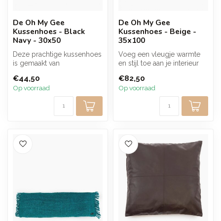
De Oh My Gee
De Oh My Gee
Kussenhoes - Black
Kussenhoes - Beige -
Navy - 30x50
35x100
Deze prachtige kussenhoes
Voeg een vleugje warmte
is gemaakt van
en stijl toe aan je interieur
hoogwaardig materiaal en
met de Oh My Gee
€44,50
€82,50
heeft een tijd...
kussenhoe...
Op voorraad
Op voorraad