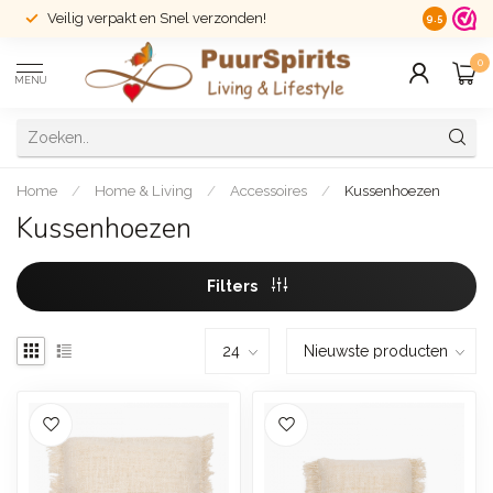
Veilig verpakt en Snel verzonden!
14 dagen r
9.5
0
MENU
Home
/
Home & Living
/
Accessoires
/
Kussenhoezen
Kussenhoezen
Filters