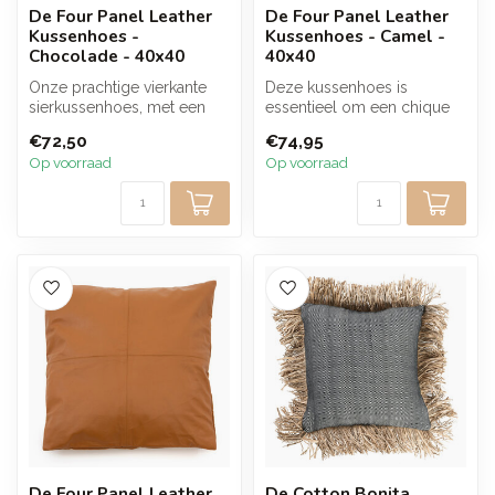
De Four Panel Leather
De Four Panel Leather
Kussenhoes -
Kussenhoes - Camel -
Chocolade - 40x40
40x40
Onze prachtige vierkante
Deze kussenhoes is
sierkussenhoes, met een
essentieel om een chique
lederen paneelontwerp in
uitstraling te geven aan je
€72,50
€74,95
een wa...
woonkame...
Op voorraad
Op voorraad
De Four Panel Leather
De Cotton Bonita