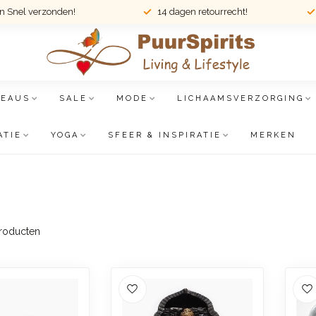
en Snel verzonden!
14 dagen retourrecht!
DEAUS
SALE
MODE
LICHAAMSVERZORGING
ATIE
YOGA
SFEER & INSPIRATIE
MERKEN
roducten