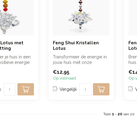
 Lotus met
Feng Shui Kristallen
Fen
tting
Lotus
Lot
r je huis in een
Transformeer de energie in
Bren
sitieve energie
jouw huis met onze
huis
ieke Feng Shui...
betoverende Feng Shui
eleg
€12,95
€14
kristallen l...
Op voorraad
Op v
k
Vergelijk
Toon
1
-
20
van 20