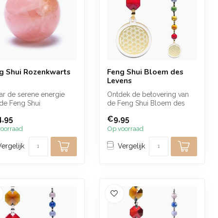
g Shui Rozenkwarts
Feng Shui Bloem des
Levens
ar de serene energie
Ontdek de betovering van
de Feng Shui
de Feng Shui Bloem des
nkwarts Bol,
Levens hanger in een
,95
€9,95
aardigd door Yogi...
prachtige g...
oorraad
Op voorraad
Vergelijk
Vergelijk