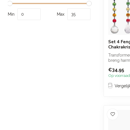
Min
Max
Set 4 Fen
Chakrakri
Transformee
breng harmo
met deze pr
€34,95
Op voorraad
Vergelij