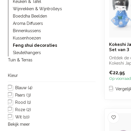
Keuken & Tafel
Wijnrekken & Wijntrolleys
Boeddha Beelden
Aroma Diffusers
Binnenkussens
Kussenhoezen
Kokeshi J
Feng shui decoraties
Set van 3
Sleutelhangers
Ontdek de 
Tuin & Terras
Kokeshi Ja
Gelukspopj
€22,95
van duurzaa
Kleur
Op voorraad
Blauw
(4)
Vergelij
Paars
(3)
Rood
(1)
Roze
(2)
Wit
(10)
Bekijk meer