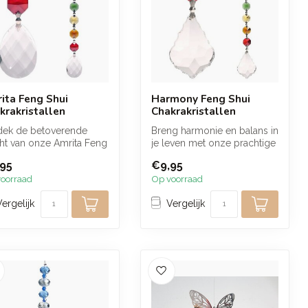
ita Feng Shui
Harmony Feng Shui
krakristallen
Chakrakristallen
dek de betoverende
Breng harmonie en balans in
ht van onze Amrita Feng
je leven met onze prachtige
 chakrakristallen! Deze
Harmony Feng Shui chakra...
95
€9,95
oorraad
Op voorraad
Vergelijk
Vergelijk