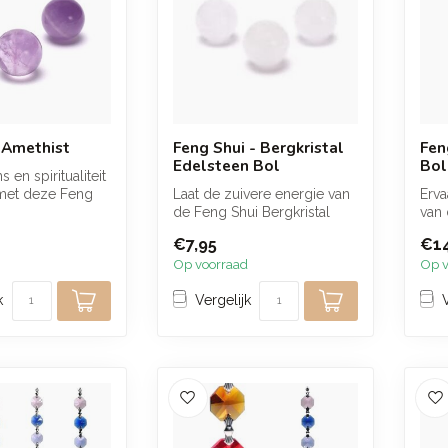
 Amethist
Feng Shui - Bergkristal
Fen
Edelsteen Bol
Bol
 en spiritualiteit
 met deze Feng
Laat de zuivere energie van
Erva
t bol en la...
de Feng Shui Bergkristal
van 
Bol, vervaardigd door Yogi
Roze
€7,95
€14
...
verv
Op voorraad
Op v
k
Vergelijk