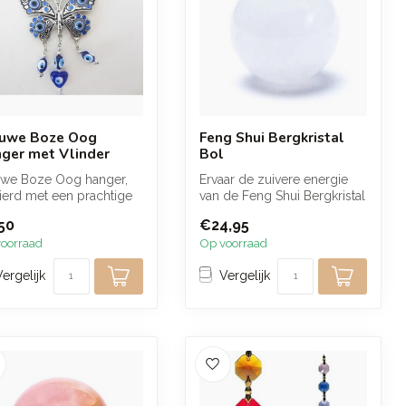
uwe Boze Oog
Feng Shui Bergkristal
ger met Vlinder
Bol
uwe Boze Oog hanger,
Ervaar de zuivere energie
ierd met een prachtige
van de Feng Shui Bergkristal
der. Het Boze Oog staat
Bol, een symbool van held...
50
€24,95
oorraad
Op voorraad
Vergelijk
Vergelijk