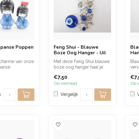
apanse Poppen
Feng Shui - Blauwe
Bla
Boze Oog Hanger - Uil
Han
charme van onze
Met deze Feng Shui blauwe
Bla
panse
boze oog hanger haal je
vers
es, handgemaakt
niet alleen een prachtig
vlin
€7,50
€7,
m...
stukj...
b...
Op voorraad
Op v
k
Vergelijk