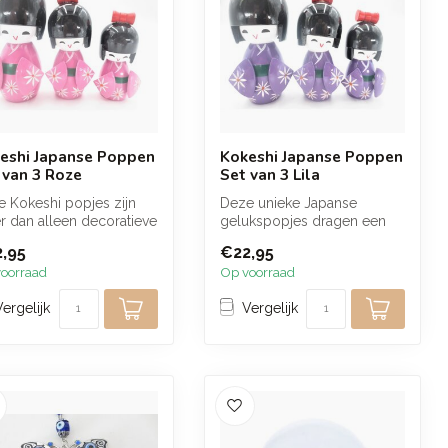
eshi Japanse Poppen
Kokeshi Japanse Poppen
 van 3 Roze
Set van 3 Lila
 Kokeshi popjes zijn
Deze unieke Japanse
 dan alleen decoratieve
gelukspopjes dragen een
ken, ze dragen de
boodschap van voorspoed
,95
€22,95
k...
en geluk, en...
oorraad
Op voorraad
Vergelijk
Vergelijk