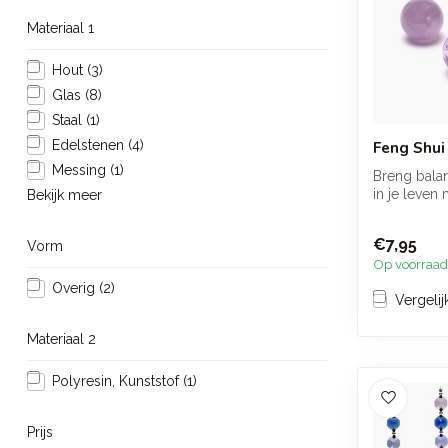
Materiaal 1
Hout
(3)
Glas
(8)
Staal
(1)
Edelstenen
(4)
Feng Shui
Messing
(1)
Breng balans
in je leven
Bekijk meer
shui amethis
€7,95
Vorm
Op voorraad
Overig
(2)
Vergelij
Materiaal 2
Polyresin, Kunststof
(1)
Prijs