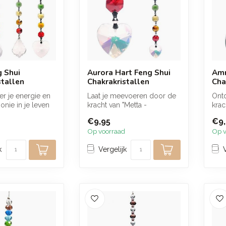
g Shui
Aurora Hart Feng Shui
Amr
stallen
Chakrakristallen
Cha
r je energie en
Laat je meevoeren door de
Ont
nie in je leven
kracht van "Metta -
krac
achtige Set 4 F...
Onvoorwaardelijke Liefde"
Shui
€9,95
€9,
met ons ...
un...
Op voorraad
Op v
k
Vergelijk