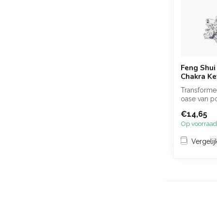
Feng Shui
Chakra Ke
Transformee
oase van po
met onze un
€14,65
Op voorraad
Vergelij