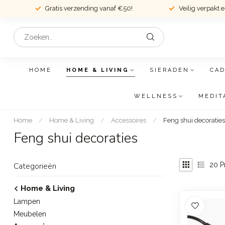
Gratis verzending vanaf €50!
Veilig verpakt 
HOME
HOME & LIVING
SIERADEN
CA
WELLNESS
MEDIT
Home
/
Home & Living
/
Accessoires
/
Feng shui decoraties
Feng shui decoraties
20
P
Categorieën
Home & Living
Lampen
Meubelen