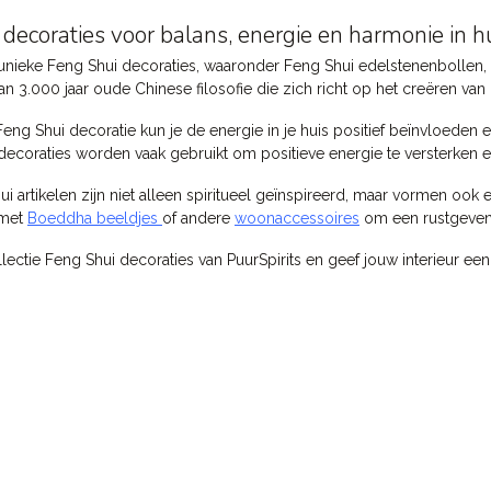
 decoraties voor balans, energie en harmonie in h
nieke Feng Shui decoraties, waaronder Feng Shui edelstenenbollen, c
n 3.000 jaar oude Chinese filosofie die zich richt op het creëren van
Feng Shui decoratie kun je de energie in je huis positief beïnvloeden 
ecoraties worden vaak gebruikt om positieve energie te versterken e
i artikelen zijn niet alleen spiritueel geïnspireerd, maar vormen ook
 met
Boeddha beeldjes
of andere
woonaccessoires
om een rustgevend
ectie Feng Shui decoraties van PuurSpirits en geef jouw interieur een 