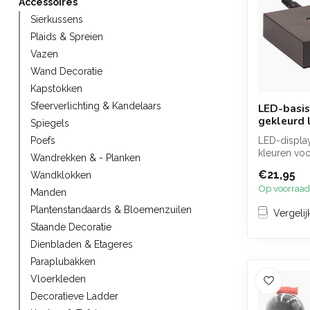
Accessoires
Sierkussens
Plaids & Spreien
Vazen
Wand Decoratie
Kapstokken
Sfeerverlichting & Kandelaars
LED-basis
gekleurd l
Spiegels
LED-displa
Poefs
kleuren voo
Wandrekken & - Planken
van kristalle
€21,95
Wandklokken
Op voorraad
Manden
Plantenstandaards & Bloemenzuilen
Vergelij
Staande Decoratie
Dienbladen & Etageres
Paraplubakken
Vloerkleden
Decoratieve Ladder