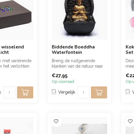
 wisselend
Biddende Boeddha
Kok
icht
Waterfontein
Set
y met variërende
Breng de rustgevende
Deze
r het verlichten
klanken van de natuur naar
meer
n figuren en...
binnen met onze
stuk
€27,95
€22
decoratieve Boed...
bete
Op voorraad
Op v
k
Vergelijk