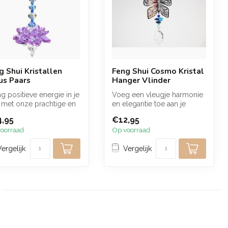
g Shui Kristallen
Feng Shui Cosmo Kristal
us Paars
Hanger Vlinder
g positieve energie in je
Voeg een vleugje harmonie
 met onze prachtige en
en elegantie toe aan je
ante Feng Shui Kris...
leefruimte met onze Feng
,95
€12,95
Shui ...
oorraad
Op voorraad
Vergelijk
Vergelijk