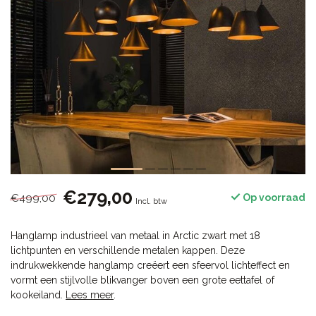
€279,00
€499,00
Op voorraad
Incl. btw
Hanglamp industrieel van metaal in Arctic zwart met 18
lichtpunten en verschillende metalen kappen. Deze
indrukwekkende hanglamp creëert een sfeervol lichteffect en
vormt een stijlvolle blikvanger boven een grote eettafel of
kookeiland.
Lees meer
.