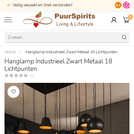
Veilig verpakt en Snel verzonden!
14 dagen r
9.5
0
MENU
Home
/
Hanglamp Industrieel Zwart Metaal 18 Lichtpunten
Hanglamp Industrieel Zwart Metaal 18
Lichtpunten
(0)