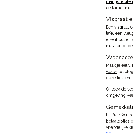
mangohouten 
eetkamer met
Visgraat e
Een
visgraat e
tafel
een vleug
eikenhout en w
metalen onder
Woonaccess
Maak je eetru
vazen
tot ele
gezellige en 
Ontdek de ve
omgeving waar
Gemakkelij
Bij PuurSpiri
betaalopties 
vriendelijke k