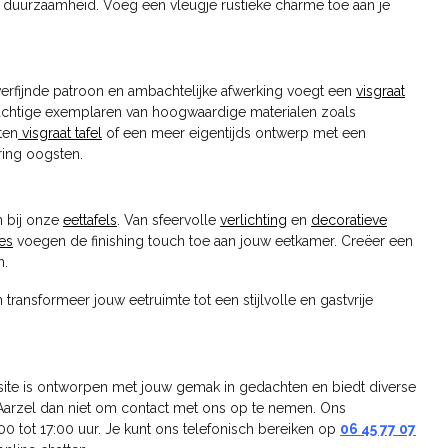
duurzaamheid. Voeg een vleugje rustieke charme toe aan je
n verfijnde patroon en ambachtelijke afwerking voegt een
visgraat
chtige exemplaren van hoogwaardige materialen zoals
ten
visgraat tafel
of een meer eigentijds ontwerp met een
ing oogsten.
n bij onze
eettafels
. Van sfeervolle
verlichting
en
decoratieve
es
voegen de finishing touch toe aan jouw eetkamer. Creëer een
n.
 transformeer jouw eetruimte tot een stijlvolle en gastvrije
ebsite is ontworpen met jouw gemak in gedachten en biedt diverse
 Aarzel dan niet om contact met ons op te nemen. Ons
:00 tot 17:00 uur. Je kunt ons telefonisch bereiken op
06 45 77 07