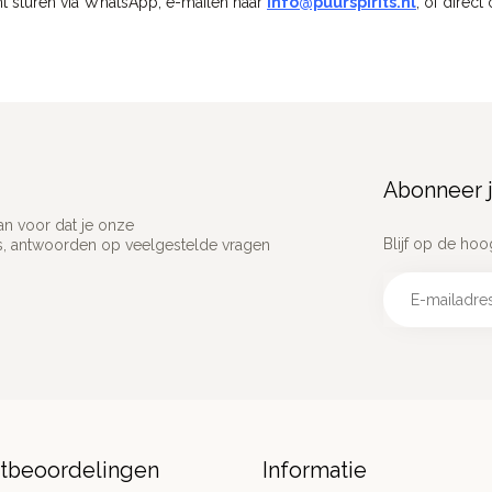
t sturen via WhatsApp, e-mailen naar
info@puurspirits.nl
, of direct
Abonneer j
an voor dat je onze
Blijf op de hoo
ns, antwoorden op veelgestelde vragen
ntbeoordelingen
Informatie