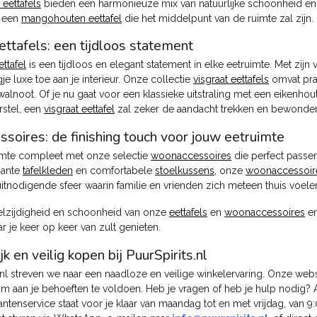
eettafels
bieden een harmonieuze mix van natuurlijke schoonheid en 
 een
mangohouten eettafel
die het middelpunt van de ruimte zal zijn.
ettafels: een tijdloos statement
ettafel
is een tijdloos en elegant statement in elke eetruimte. Met zij
je luxe toe aan je interieur. Onze collectie
visgraat eettafels
omvat pra
alnoot. Of je nu gaat voor een klassieke uitstraling met een eikenhou
stel, een
visgraat eettafel
zal zeker de aandacht trekken en bewonder
oires: de finishing touch voor jouw eetruimte
imte compleet met onze selectie
woonaccessoires
die perfect passe
gante
tafelkleden
en comfortabele
stoelkussens
, onze
woonaccessoir
uitnodigende sfeer waarin familie en vrienden zich meteen thuis voele
elzijdigheid en schoonheid van onze
eettafels
en
woonaccessoires
en
 je keer op keer van zult genieten.
k en veilig kopen bij PuurSpirits.nl
ts.nl streven we naar een naadloze en veilige winkelervaring. Onze w
om aan je behoeften te voldoen. Heb je vragen of heb je hulp nodig?
lantenservice staat voor je klaar van maandag tot en met vrijdag, van 9