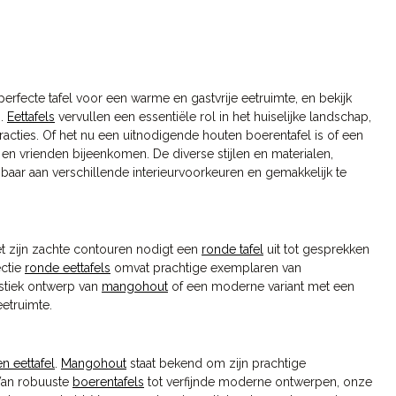
 perfecte tafel voor een warme en gastvrije eetruimte, en bekijk
g.
Eettafels
vervullen een essentiële rol in het huiselijke landschap,
racties. Of het nu een uitnodigende houten boerentafel is of een
n vrienden bijeenkomen. De diverse stijlen en materialen,
aar aan verschillende interieurvoorkeuren en gemakkelijk te
t zijn zachte contouren nodigt een
ronde tafel
uit tot gesprekken
ectie
ronde eettafels
omvat prachtige exemplaren van
ustiek ontwerp van
mangohout
of een moderne variant met een
etruimte.
 eettafel
.
Mangohout
staat bekend om zijn prachtige
 Van robuuste
boerentafels
tot verfijnde moderne ontwerpen, onze