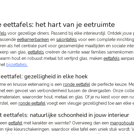
e eettafels: het hart van je eetruimte
fels
voor gezellige diners. Passend bij elke interieurstijl. Ontdek jouw
passende
eetkamerbanken
en
salontafels
voor een complete inrichtin
en als het centrale punt voor gezamenlijke maaltijden en sociale inte
twerp van glas,
eettafels
creëren de ruimte waar families samenkomen e
 warm hout en robuust metaal tot verfijnd glas, maken
eettafels
aanpasb
met
bijzettafels.
eettafel: gezelligheid in elke hoek
eme en knusse eetervaring is een
ronde eettafel
de perfecte keuze. Me
het een gevoel van verbondenheid tussen de dinergasten. Onze coll
materialen, waaronder hout, metaal en glas. Of je nu kiest voor een r
stel, een
ronde eettafel
voegt een vleugje gezelligheid toe aan elke e
eettafels: natuurlijke schoonheid in jouw interieur
 een
eettafel
met karakter en warmte? Overweeg dan een
mangohouten
en rijke kleurschakeringen, waardoor elke tafel een uniek stuk wordt.