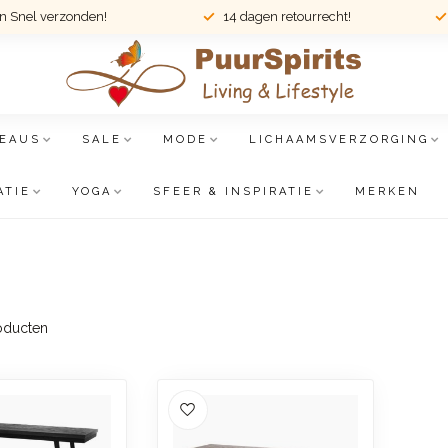
en Snel verzonden!
14 dagen retourrecht!
EAUS
SALE
MODE
LICHAAMSVERZORGING
ATIE
YOGA
SFEER & INSPIRATIE
MERKEN
oducten