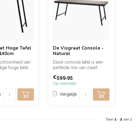
at Hoge Tafel
De Visgraat Console -
 140cm
Naturel
schoonheid van
Deze console tafel is een
ige hoge tafel,
perfecte mix van zwart
d uit hoogwaardig
metaal en teakhout,
€599,95
waardoor hi...
Op voorraad
k
Vergelijk
Toon
1
-
2
van 2