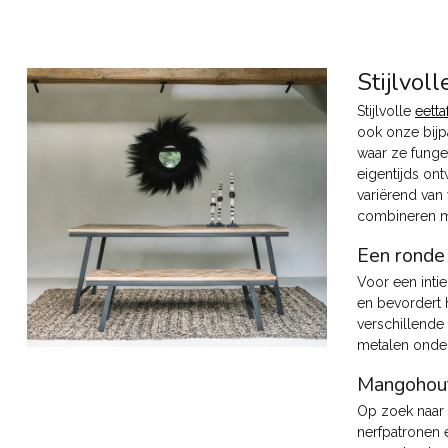
Stijlvoll
Stijlvolle
eetta
ook onze bij
waar ze funger
eigentijds on
variërend van
combineren 
Een ronde 
Voor een inti
en bevordert 
verschillende 
metalen onder
Mangohout 
Op zoek naar
nerfpatronen 