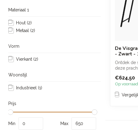
Materiaal 1
Hout
(2)
Metaal
(2)
Vorm
De Visgra
- Zwart -
Vierkant
(2)
Ontdek de 
deze pracht
vervaardig
Woonstijl
€624,50
...
Op voorraad
Industrieel
(1)
Vergelij
Prijs
Min
Max