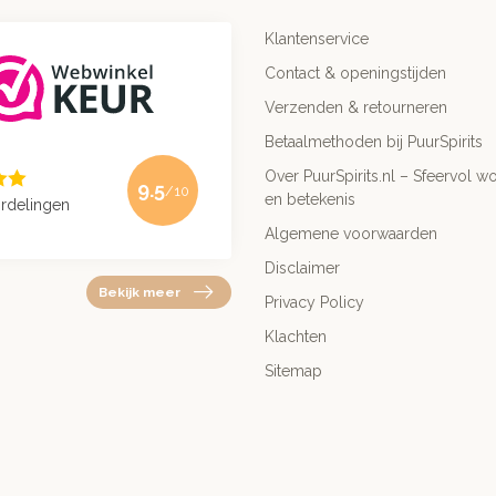
Klantenservice
Contact & openingstijden
Verzenden & retourneren
Betaalmethoden bij PuurSpirits
Over PuurSpirits.nl – Sfeervol wo
9.5
/10
en betekenis
rdelingen
Algemene voorwaarden
Disclaimer
Bekijk meer
Privacy Policy
Klachten
Sitemap