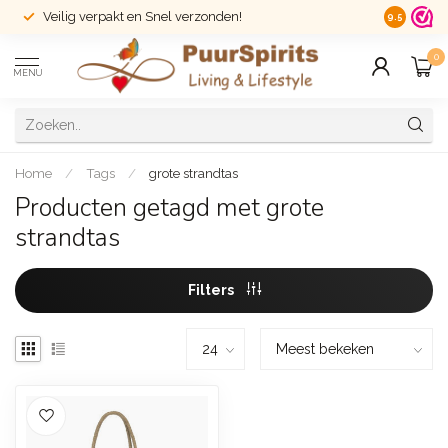
Veilig verpakt en Snel verzonden!
14 dagen r
9.5
0
MENU
Home
/
Tags
/
grote strandtas
Producten getagd met grote
strandtas
Filters