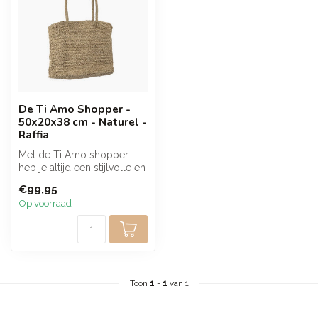
De Ti Amo Shopper -
50x20x38 cm - Naturel -
Raffia
Met de Ti Amo shopper
heb je altijd een stijlvolle en
praktische tas bij de hand...
€99,95
Op voorraad
Toon
1
-
1
van 1