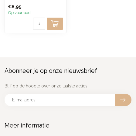
hanger, versierd met een
€8,95
spect...
Op voorraad
Abonneer je op onze nieuwsbrief
Blijf op de hoogte over onze laatste acties
Meer informatie