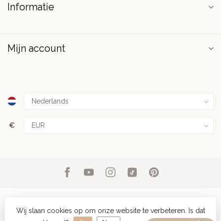
Informatie
Mijn account
€
Wij slaan cookies op om onze website te verbeteren. Is dat
© Copyright 2026 PuurSpirits.nl
- Powered by
Lightspeed
-