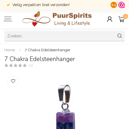
Veilig verpakt en Snel verzonden!
14 dagen r
9.5
0
MENU
Home
/
7 Chakra Edelsteenhanger
7 Chakra Edelsteenhanger
(0)