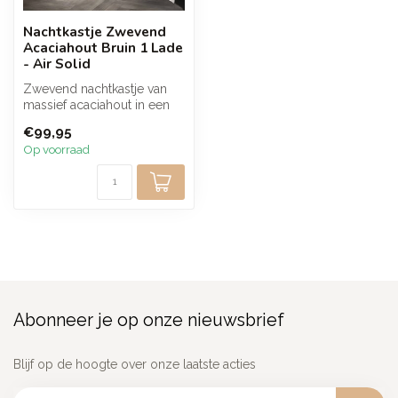
Nachtkastje Zwevend
Acaciahout Bruin 1 Lade
- Air Solid
Zwevend nachtkastje van
massief acaciahout in een
warme bruine afwerking
€99,95
met 1 l...
Op voorraad
Abonneer je op onze nieuwsbrief
Blijf op de hoogte over onze laatste acties