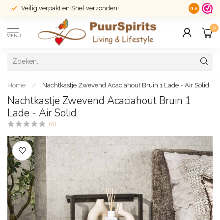
Veilig verpakt en Snel verzonden!
14 dagen r
9.5
0
MENU
Home
/
Nachtkastje Zwevend Acaciahout Bruin 1 Lade - Air Solid
Nachtkastje Zwevend Acaciahout Bruin 1
Lade - Air Solid
(0)