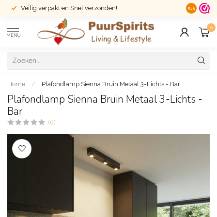
Veilig verpakt en Snel verzonden!
14 dagen r
9.5
0
MENU
Home
/
Plafondlamp Sienna Bruin Metaal 3-Lichts - Bar
Plafondlamp Sienna Bruin Metaal 3-Lichts -
Bar
(0)