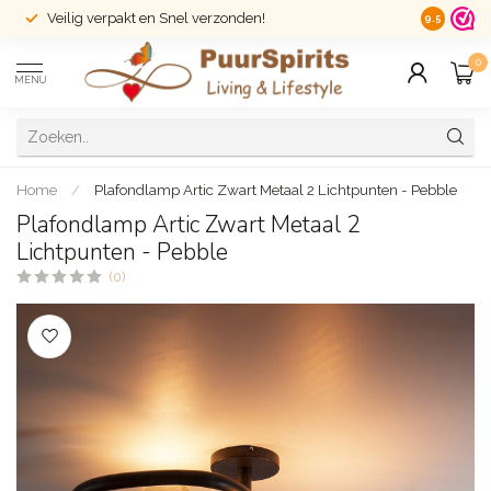
Veilig verpakt en Snel verzonden!
14 dagen r
9.5
0
MENU
Home
/
Plafondlamp Artic Zwart Metaal 2 Lichtpunten - Pebble
Plafondlamp Artic Zwart Metaal 2
Lichtpunten - Pebble
(0)