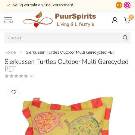
Veilig verpakt en Snel verzonden!
14 dagen r
9.5
0
MENU
Home
/
Sierkussen Turtles Outdoor Multi Gerecycled PET
Sierkussen Turtles Outdoor Multi Gerecycled
PET
(0)