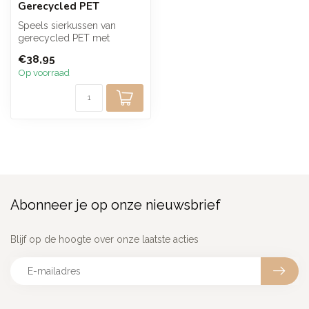
Gerecycled PET
Speels sierkussen van
gerecycled PET met
schildpad print in frisse
€38,95
geelgroene ti...
Op voorraad
Abonneer je op onze nieuwsbrief
Blijf op de hoogte over onze laatste acties