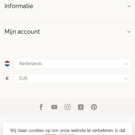
Informatie
Mijn account
€
Wij slaan cookies op om onze website te verbeteren. Is dat
© Copyright 2026 PuurSpirits.nl
- Powered by
Lightspeed
-