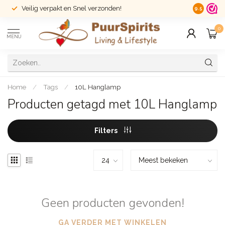
Veilig verpakt en Snel verzonden!
14 dagen r
9.5
0
MENU
Home
/
Tags
/
10L Hanglamp
Producten getagd met 10L Hanglamp
Filters
Geen producten gevonden!
GA VERDER MET WINKELEN