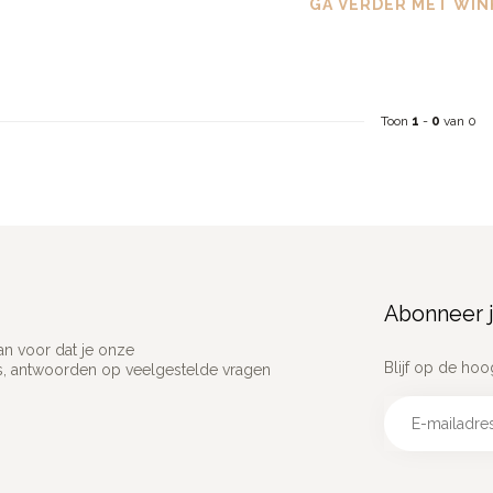
GA VERDER MET WIN
Toon
1
-
0
van 0
Abonneer j
an voor dat je onze
Blijf op de hoo
ns, antwoorden op veelgestelde vragen