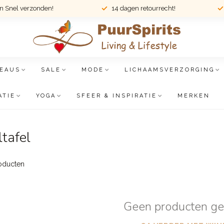
en Snel verzonden!
14 dagen retourrecht!
EAUS
SALE
MODE
LICHAAMSVERZORGING
ATIE
YOGA
SFEER & INSPIRATIE
MERKEN
tafel
oducten
Geen producten g