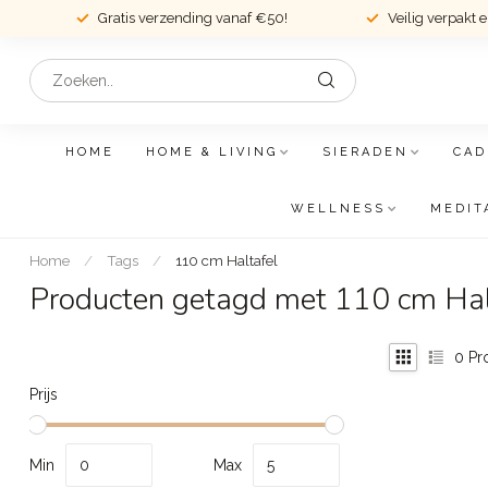
Gratis verzending vanaf €50!
Veilig verpakt 
HOME
HOME & LIVING
SIERADEN
CAD
WELLNESS
MEDIT
Home
/
Tags
/
110 cm Haltafel
Producten getagd met 110 cm Hal
0
Pr
Prijs
Min
Max