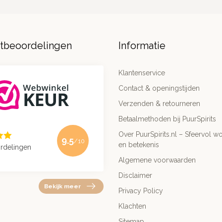
ntbeoordelingen
Informatie
Klantenservice
Contact & openingstijden
Verzenden & retourneren
Betaalmethoden bij PuurSpirits
Over PuurSpirits.nl – Sfeervol wo
9.5
/10
en betekenis
rdelingen
Algemene voorwaarden
Disclaimer
Bekijk meer
Privacy Policy
Klachten
Sitemap