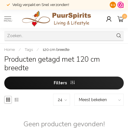
Veilig verpakt en Snel verzonden!
14 dagen r
9.5
0
MENU
Home
/
Tags
/
120 cm breedte
Producten getagd met 120 cm
breedte
Filters
Geen producten gevonden!