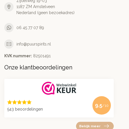
Zijdelweg 19-03
1187 ZM Amstelveen
Nederland (geen bezoekadres)
06 45 77 07 89
info@puurspirits.nl
KVK nummer:
82501491
Onze klantbeoordelingen
9.5
/10
543 beoordelingen
Bekijk meer