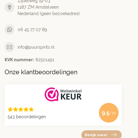
Zijdelweg 19-03
1187 ZM Amstelveen
Nederland (geen bezoekadres)
06 45 77 07 89
info@puurspirits.nl
KVK nummer:
82501491
Onze klantbeoordelingen
9.5
/10
543 beoordelingen
Bekijk meer