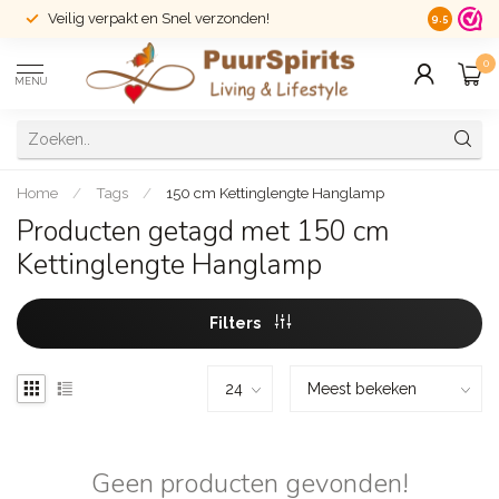
Veilig verpakt en Snel verzonden!
14 dagen r
9.5
0
MENU
Home
/
Tags
/
150 cm Kettinglengte Hanglamp
Producten getagd met 150 cm
Kettinglengte Hanglamp
Filters
Geen producten gevonden!