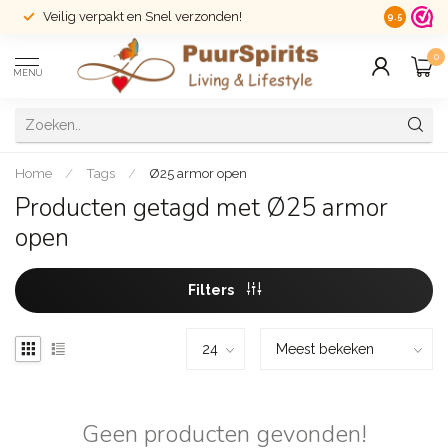
Veilig verpakt en Snel verzonden!
14 dagen r
9.5
0
MENU
Home
/
Tags
/
Ø25 armor open
Producten getagd met Ø25 armor
open
Filters
Geen producten gevonden!