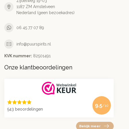
Zijdelweg 19-03
1187 ZM Amstelveen
Nederland (geen bezoekadres)
06 45 77 07 89
info@puurspirits.nl
KVK nummer:
82501491
Onze klantbeoordelingen
9.5
/10
543 beoordelingen
Bekijk meer