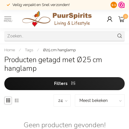
Veilig verpakt en Snel verzonden!
14 dagen r
9.5
0
MENU
Home
/
Tags
/
Ø25 cm hanglamp
Producten getagd met Ø25 cm
hanglamp
Filters
Geen producten gevonden!