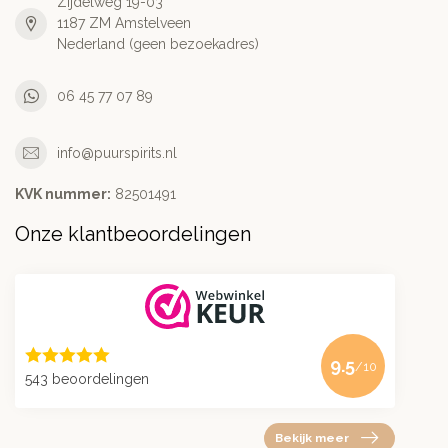
Zijdelweg 19-03
1187 ZM Amstelveen
Nederland (geen bezoekadres)
06 45 77 07 89
info@puurspirits.nl
KVK nummer:
82501491
Onze klantbeoordelingen
9.5
/10
543 beoordelingen
Bekijk meer