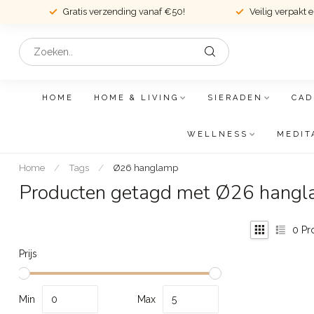
Gratis verzending vanaf €50!
Veilig verpakt 
HOME
HOME & LIVING
SIERADEN
CAD
WELLNESS
MEDIT
Home
/
Tags
/
Ø26 hanglamp
Producten getagd met Ø26 hang
0
Pr
Prijs
Min
Max