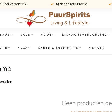
en Snel verzonden!
14 dagen retourrecht!
EAUS
SALE
MODE
LICHAAMSVERZORGING
ATIE
YOGA
SFEER & INSPIRATIE
MERKEN
lamp
oducten
Geen producten g