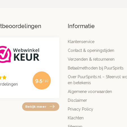
ntbeoordelingen
Informatie
Klantenservice
Contact & openingstijden
Verzenden & retourneren
Betaalmethoden bij PuurSpirits
Over PuurSpirits.nl – Sfeervol wo
9.5
/10
en betekenis
rdelingen
Algemene voorwaarden
Disclaimer
Bekijk meer
Privacy Policy
Klachten
Sitemap