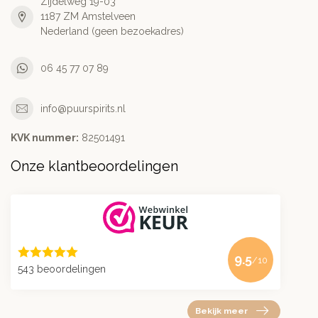
Zijdelweg 19-03
1187 ZM Amstelveen
Nederland (geen bezoekadres)
06 45 77 07 89
info@puurspirits.nl
KVK nummer:
82501491
Onze klantbeoordelingen
9.5
/10
543 beoordelingen
Bekijk meer