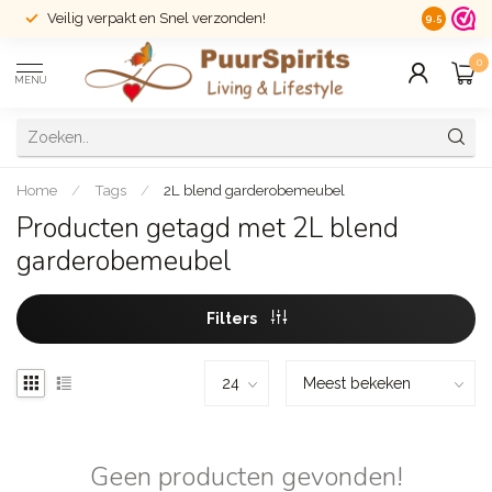
Veilig verpakt en Snel verzonden!
14 dagen r
9.5
0
MENU
Home
/
Tags
/
2L blend garderobemeubel
Producten getagd met 2L blend
garderobemeubel
Filters
Geen producten gevonden!