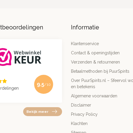
ntbeoordelingen
Informatie
Klantenservice
Contact & openingstijden
Verzenden & retourneren
Betaalmethoden bij PuurSpirits
Over PuurSpirits.nl – Sfeervol wo
9.5
/10
en betekenis
rdelingen
Algemene voorwaarden
Disclaimer
Bekijk meer
Privacy Policy
Klachten
Sitemap