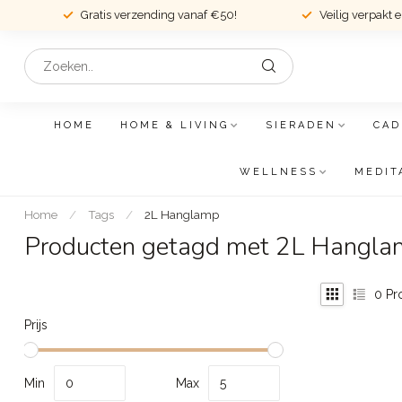
Gratis verzending vanaf €50!
Veilig verpakt 
HOME
HOME & LIVING
SIERADEN
CAD
WELLNESS
MEDIT
Home
/
Tags
/
2L Hanglamp
Producten getagd met 2L Hangl
0
Pr
Prijs
Min
Max