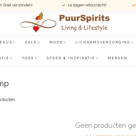
en Snel verzonden!
14 dagen retourrecht!
EAUS
SALE
MODE
LICHAAMSVERZORGING
ATIE
YOGA
SFEER & INSPIRATIE
MERKEN
amp
oducten
Geen producten g