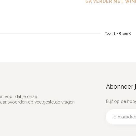
GA VERDER MET WIN
Toon
1
-
0
van 0
Abonneer j
an voor dat je onze
Blijf op de hoo
ns, antwoorden op veelgestelde vragen