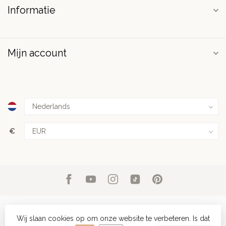
Informatie
Mijn account
€
Wij slaan cookies op om onze website te verbeteren. Is dat
© Copyright 2026 PuurSpirits.nl
- Powered by
Lightspeed
-