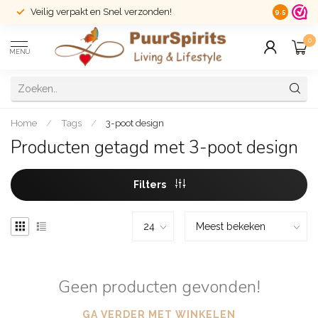
Veilig verpakt en Snel verzonden!
14 dagen r
9.5
0
MENU
Home
/
Tags
/
3-poot design
Producten getagd met 3-poot design
Filters
Geen producten gevonden!
GA VERDER MET WINKELEN