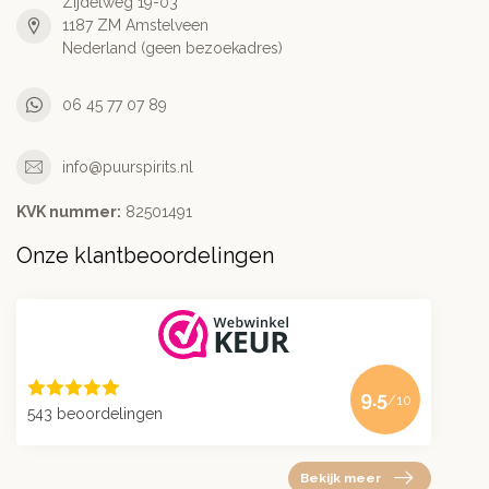
Zijdelweg 19-03
1187 ZM Amstelveen
Nederland (geen bezoekadres)
06 45 77 07 89
info@puurspirits.nl
KVK nummer:
82501491
Onze klantbeoordelingen
9.5
/10
543 beoordelingen
Bekijk meer