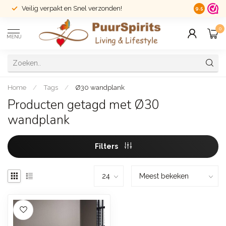
Veilig verpakt en Snel verzonden!
14 dagen r
9.5
0
MENU
Home
/
Tags
/
Ø30 wandplank
Producten getagd met Ø30
wandplank
Filters