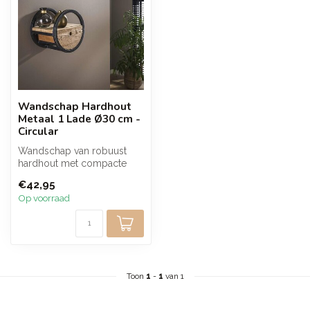
Wandschap Hardhout
Metaal 1 Lade Ø30 cm -
Circular
Wandschap van robuust
hardhout met compacte
ronde vorm en zwart
€42,95
metalen frame. D...
Op voorraad
Toon
1
-
1
van 1