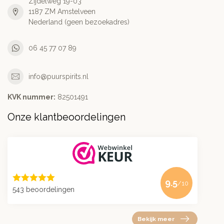
Zijdelweg 19-03
1187 ZM Amstelveen
Nederland (geen bezoekadres)
06 45 77 07 89
info@puurspirits.nl
KVK nummer:
82501491
Onze klantbeoordelingen
9.5
/10
543 beoordelingen
Bekijk meer