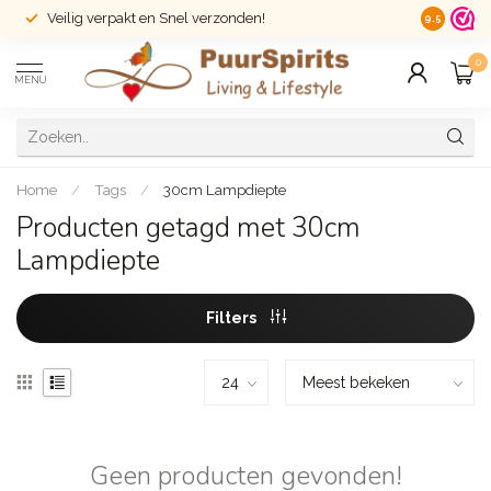
Veilig verpakt en Snel verzonden!
14 dagen r
9.5
0
MENU
Home
/
Tags
/
30cm Lampdiepte
Producten getagd met 30cm
Lampdiepte
Filters
Geen producten gevonden!