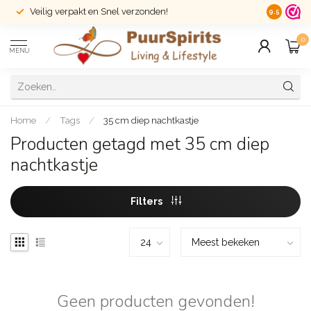
Veilig verpakt en Snel verzonden!
14 dagen r
9.5
0
MENU
Home
/
Tags
/
35 cm diep nachtkastje
Producten getagd met 35 cm diep
nachtkastje
Filters
Geen producten gevonden!