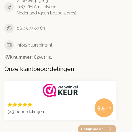
Zijdelweg 19-03
1187 ZM Amstelveen
Nederland (geen bezoekadres)
06 45 77 07 89
info@puurspirits.nl
KVK nummer:
82501491
Onze klantbeoordelingen
9.5
/10
543 beoordelingen
Bekijk meer