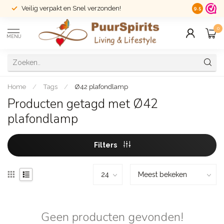
Veilig verpakt en Snel verzonden!
14 dagen r
9.5
0
MENU
Home
/
Tags
/
Ø42 plafondlamp
Producten getagd met Ø42
plafondlamp
Filters
Geen producten gevonden!