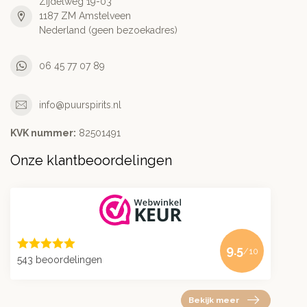
Zijdelweg 19-03
1187 ZM Amstelveen
Nederland (geen bezoekadres)
06 45 77 07 89
info@puurspirits.nl
KVK nummer:
82501491
Onze klantbeoordelingen
9.5
/10
543 beoordelingen
Bekijk meer