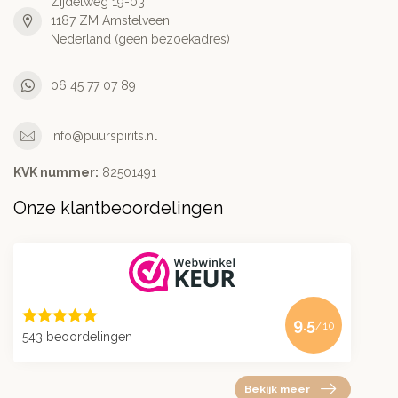
Zijdelweg 19-03
1187 ZM Amstelveen
Nederland (geen bezoekadres)
06 45 77 07 89
info@puurspirits.nl
KVK nummer:
82501491
Onze klantbeoordelingen
9.5
/10
543 beoordelingen
Bekijk meer