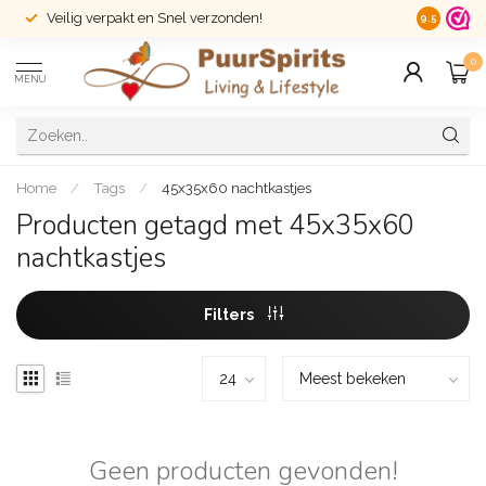
Veilig verpakt en Snel verzonden!
14 dagen r
9.5
0
MENU
Home
/
Tags
/
45x35x60 nachtkastjes
Producten getagd met 45x35x60
nachtkastjes
Filters
Geen producten gevonden!