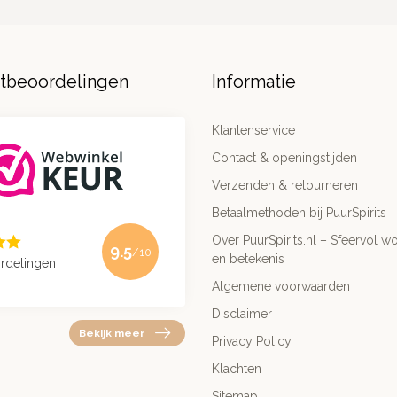
ntbeoordelingen
Informatie
Klantenservice
Contact & openingstijden
Verzenden & retourneren
Betaalmethoden bij PuurSpirits
Over PuurSpirits.nl – Sfeervol wo
9.5
/10
en betekenis
rdelingen
Algemene voorwaarden
Disclaimer
Bekijk meer
Privacy Policy
Klachten
Sitemap