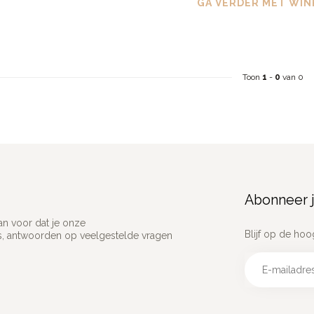
GA VERDER MET WIN
Toon
1
-
0
van 0
Abonneer j
an voor dat je onze
Blijf op de hoo
ns, antwoorden op veelgestelde vragen