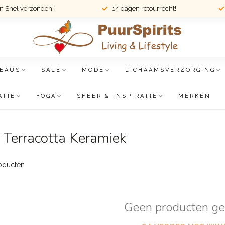
en Snel verzonden!
14 dagen retourrecht!
EAUS
SALE
MODE
LICHAAMSVERZORGING
ATIE
YOGA
SFEER & INSPIRATIE
MERKEN
 Terracotta Keramiek
oducten
Geen producten g