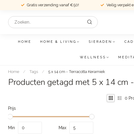
Gratis verzending vanaf €50!
Veilig verpakt 
HOME
HOME & LIVING
SIERADEN
CAD
WELLNESS
MEDIT
Home
/
Tags
/
5 x 14 cm - Terracotta Keramiek
Producten getagd met 5 x 14 cm -
0
Pr
Prijs
Min
Max