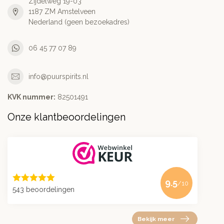
Zijdelweg 19-03
1187 ZM Amstelveen
Nederland (geen bezoekadres)
06 45 77 07 89
info@puurspirits.nl
KVK nummer:
82501491
Onze klantbeoordelingen
9.5
/10
543 beoordelingen
Bekijk meer