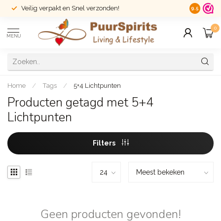
Veilig verpakt en Snel verzonden!
14 dagen r
9.5
0
MENU
Home
/
Tags
/
5+4 Lichtpunten
Producten getagd met 5+4
Lichtpunten
Filters
Geen producten gevonden!