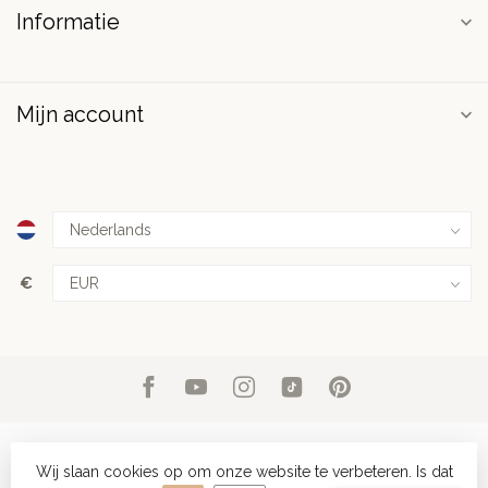
Informatie
Mijn account
€
Wij slaan cookies op om onze website te verbeteren. Is dat
© Copyright 2026 PuurSpirits.nl
- Powered by
Lightspeed
-