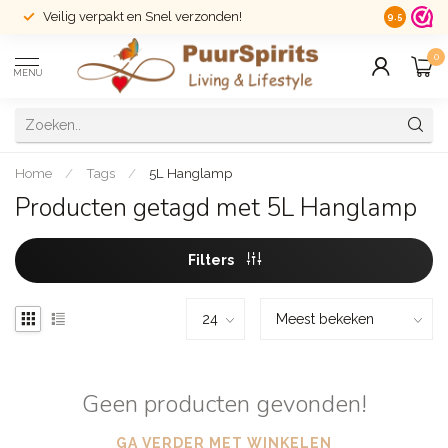
Veilig verpakt en Snel verzonden!
14 dagen r
9.5
0
MENU
Home
/
Tags
/
5L Hanglamp
Producten getagd met 5L Hanglamp
Filters
Geen producten gevonden!
GA VERDER MET WINKELEN