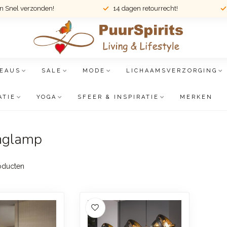
en Snel verzonden!
14 dagen retourrecht!
EAUS
SALE
MODE
LICHAAMSVERZORGING
ATIE
YOGA
SFEER & INSPIRATIE
MERKEN
anglamp
oducten