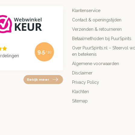
Klantenservice
Contact & openingstijden
Verzenden & retourneren
Betaalmethoden bij PuurSpirits
Over PuurSpirits.nl – Sfeervol wo
9.5
/10
en betekenis
rdelingen
Algemene voorwaarden
Disclaimer
Bekijk meer
Privacy Policy
Klachten
Sitemap