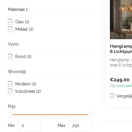
Materiaal 1
Glas
(1)
Metaal
(2)
Vorm
Hanglamp
6 Lichtpu
Rond
(2)
Hanglamp v
met 6 licht
modern ope
Woonstijl
ronde ...
€249,00
Modern
(2)
Op voorraad
Industrieel
(2)
Vergelij
Prijs
Min
Max