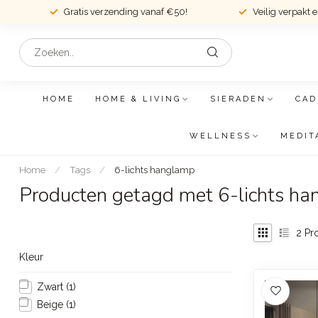
Gratis verzending vanaf €50!
Veilig verpakt 
HOME
HOME & LIVING
SIERADEN
CAD
WELLNESS
MEDIT
Home
/
Tags
/
6-lichts hanglamp
Producten getagd met 6-lichts h
2
Pr
Kleur
Zwart
(1)
Beige
(1)