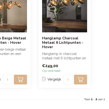
 Beige Metaal
Hanglamp Charcoal
nten - Hover
Metaal 6 Lichtpunten -
Hover
an beige metaal
punten en een
Hanglamp in charcoal
n design. De
metaal met 6 lichtpunten en
rond design zorgt voor een
€249,00
warm...
Op voorraad
k
Vergelijk
Toon
1
-
2
van 2