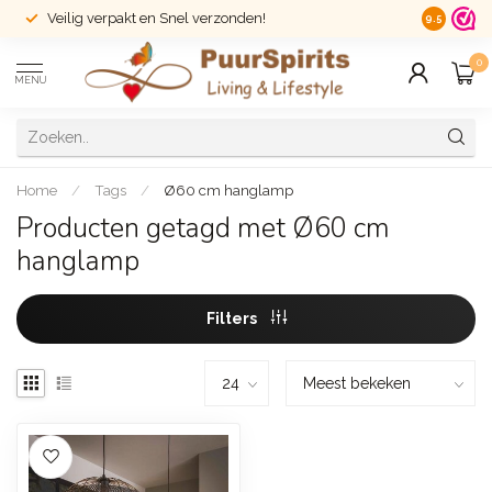
Veilig verpakt en Snel verzonden!
14 dagen r
9.5
0
MENU
Home
/
Tags
/
Ø60 cm hanglamp
Producten getagd met Ø60 cm
hanglamp
Filters