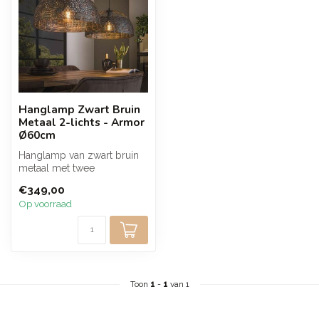
Hanglamp Zwart Bruin
Metaal 2-lichts - Armor
Ø60cm
Hanglamp van zwart bruin
metaal met twee
lichtpunten die zorgen voor
€349,00
een warme e...
Op voorraad
Toon
1
-
1
van 1