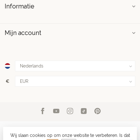
Informatie
Mijn account
€
Wij slaan cookies op om onze website te verbeteren. Is dat
© Copyright 2026 PuurSpirits.nl
- Powered by
Lightspeed
-