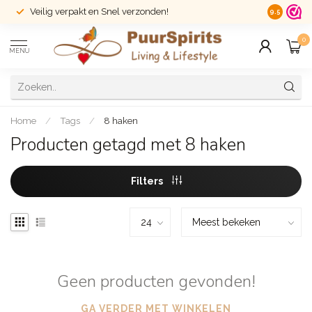
Veilig verpakt en Snel verzonden!
14 dagen r
9.5
0
MENU
Home
/
Tags
/
8 haken
Producten getagd met 8 haken
Filters
Geen producten gevonden!
GA VERDER MET WINKELEN