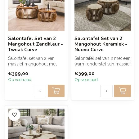
Salontafel Set van 2
Salontafel Set van 2
Mangohout Zandkleur -
Mangohout Keramiek -
Tweak Curve
Nuovo Curve
Salontafel set van 2 van
Salontafel set van 2 met een
massief mangohout met
warm onderstel van massief
een warme zandkleurige
mangohout en een luxe ke...
€399,00
€399,00
afwerking ...
Op voorraad
Op voorraad