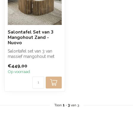
Salontafel Set van 3
Mangohout Zand -
Nuovo
Salontafel set van 3 van
massief mangohout met
een luxe keramisch blad in
€449,00
traver...
Op voorraad
Toon
1
-
3
van 3