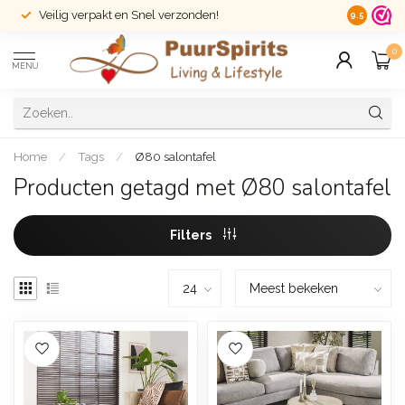
Veilig verpakt en Snel verzonden!
14 dagen r
9.5
0
MENU
Home
/
Tags
/
Ø80 salontafel
Producten getagd met Ø80 salontafel
Filters