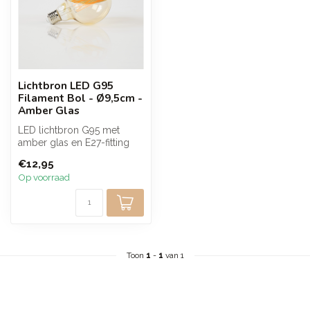
Lichtbron LED G95
Filament Bol - Ø9,5cm -
Amber Glas
LED lichtbron G95 met
amber glas en E27-fitting
voor een extra warme
€12,95
lichtbelevi...
Op voorraad
Toon
1
-
1
van 1