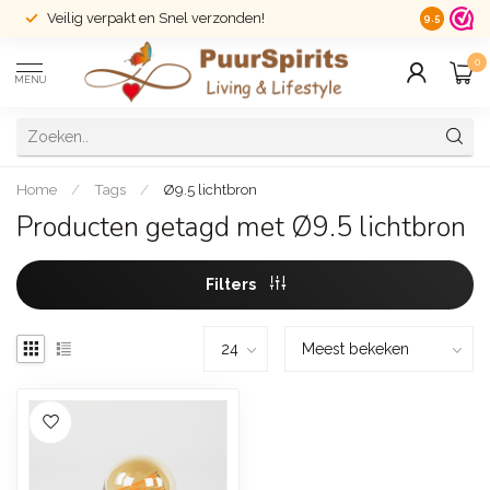
Veilig verpakt en Snel verzonden!
14 dagen r
9.5
0
MENU
Home
/
Tags
/
Ø9.5 lichtbron
Producten getagd met Ø9.5 lichtbron
Filters