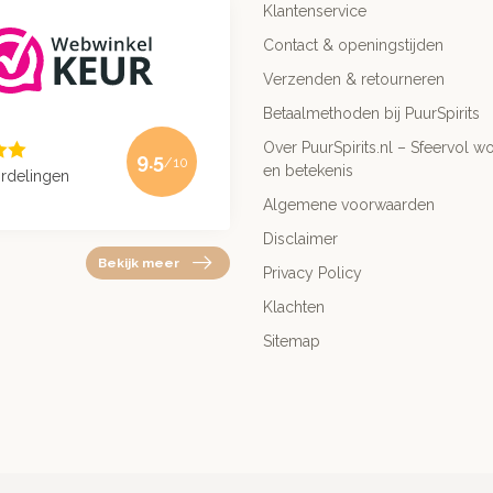
Klantenservice
Contact & openingstijden
Verzenden & retourneren
Betaalmethoden bij PuurSpirits
Over PuurSpirits.nl – Sfeervol wo
9.5
/10
en betekenis
rdelingen
Algemene voorwaarden
Disclaimer
Bekijk meer
Privacy Policy
Klachten
Sitemap