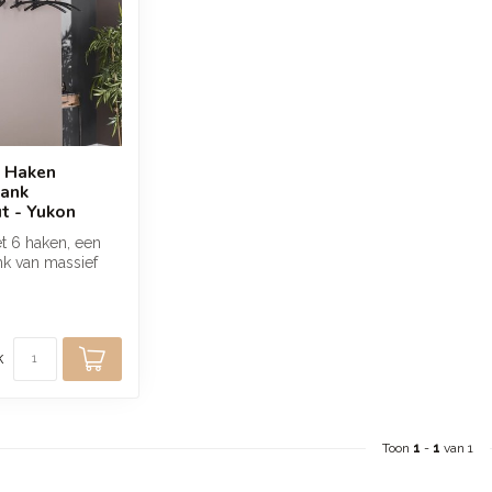
6 Haken
ank
t - Yukon
t 6 haken, een
k van massief
in een zwarte
k
Toon
1
-
1
van 1