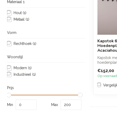
Materiaal 1
Hout
(1)
Metaal
(1)
Vorm
Kapstok 
Rechthoek
(1)
Hoedenpl
Acaciahou
Woonstijl
Kapstok me
hoedenplan
acaciahout 
Modern
(1)
€152,00
afwerk...
Industrieel
(1)
Op voorraad
Vergelij
Prijs
Min
Max