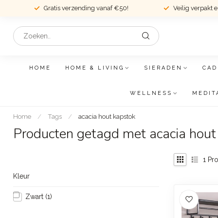
Gratis verzending vanaf €50!
Veilig verpakt 
HOME
HOME & LIVING
SIERADEN
CAD
WELLNESS
MEDIT
Home
/
Tags
/
acacia hout kapstok
Producten getagd met acacia hout
1
Pro
Kleur
Zwart
(1)