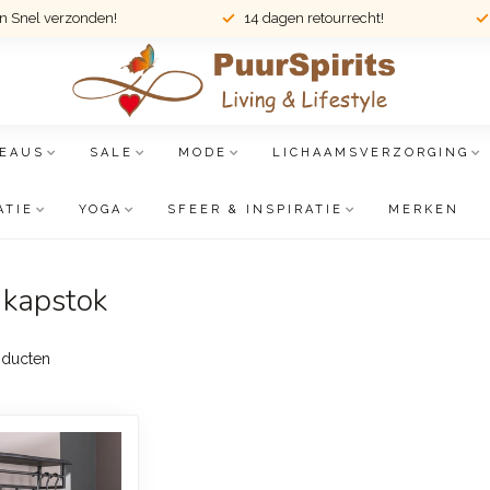
en Snel verzonden!
14 dagen retourrecht!
EAUS
SALE
MODE
LICHAAMSVERZORGING
ATIE
YOGA
SFEER & INSPIRATIE
MERKEN
 kapstok
ducten